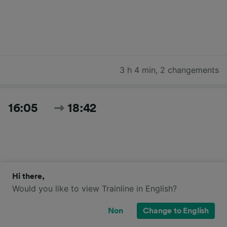
3 h 4 min
,
2 changements
16:05
18:42
Hi there,
Would you like to view Trainline in English?
2 h 37 min
,
direct
Non
Change to English