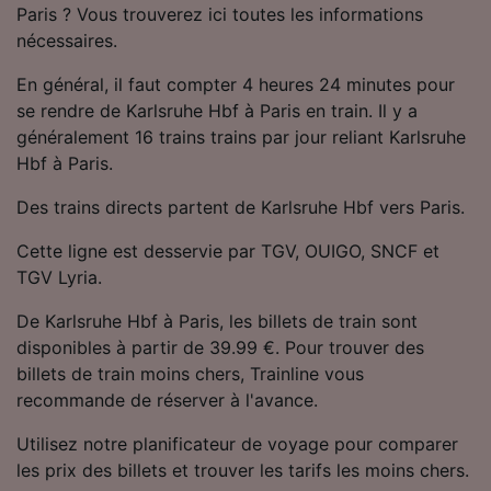
Paris ? Vous trouverez ici toutes les informations
Utiliser des données de géolocalisation
précises. Analyser activement les
nécessaires.
caractéristiques de l’appareil pour
l’identification. Stocker et/ou accéder à des
En général, il faut compter 4 heures 24 minutes pour
informations sur un appareil. Publicités et
se rendre de Karlsruhe Hbf à Paris en train. Il y a
contenu personnalisés, mesure de
généralement 16 trains trains par jour reliant Karlsruhe
performance des publicités et du contenu,
Hbf à Paris.
études d’audience et développement de
services.
Des trains directs partent de Karlsruhe Hbf vers Paris.
Liste de nos partenaires (fournisseurs)
Cette ligne est desservie par TGV, OUIGO, SNCF et
TGV Lyria.
De Karlsruhe Hbf à Paris, les billets de train sont
disponibles à partir de 39.99 €. Pour trouver des
billets de train moins chers, Trainline vous
recommande de réserver à l'avance.
Utilisez notre planificateur de voyage pour comparer
les prix des billets et trouver les tarifs les moins chers.