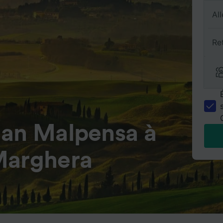
All
Re
lan Malpensa à
Marghera