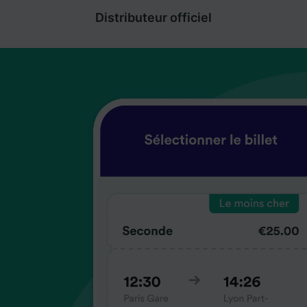
Distributeur officiel
coup
coup
coup