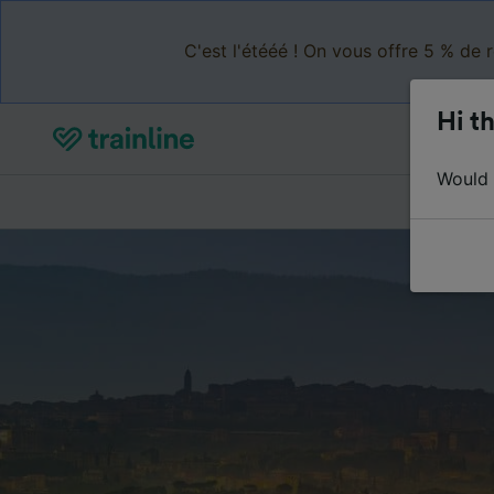
C'est l'étééé ! On vous offre 5 % de 
Hi th
Would y
Acheter de