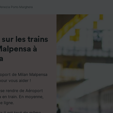
de performance des publicités et du contenu, études d’aud
pement de services.
Venezia Porto Marghera
e nos partenaires (fournisseurs)
sur les trains
Malpensa à
a
roport de Milan Malpensa
our vous aider !
 se rendre de Aéroport
 en train. En moyenne,
e ligne.
ais il est tout de même