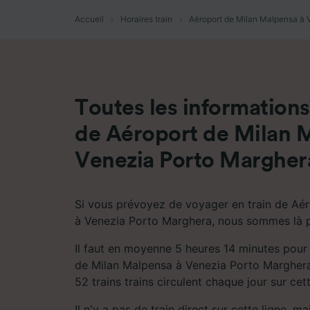
mesure 
dévelop
Accueil
Horaires train
Aéroport de Milan Malpensa à 
Liste d
Toutes les informations 
de Aéroport de Milan 
Venezia Porto Margher
Si vous prévoyez de voyager en train de Aé
à Venezia Porto Marghera, nous sommes là p
Il faut en moyenne 5 heures 14 minutes pour
de Milan Malpensa à Venezia Porto Marghera
52 trains trains circulent chaque jour sur cett
Il n'y a pas de train direct sur cette ligne, m