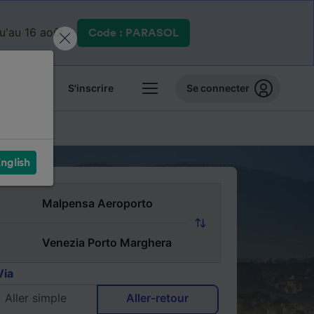
qu'au 16 août.
Code : PARASOL
 billets
S'inscrire
Se connecter
FAQ
nglish
Via
Aller simple
Aller-retour