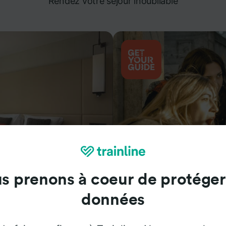
Rendez votre séjour inoubliable
s prenons à coeur de protéger
Attractions
données