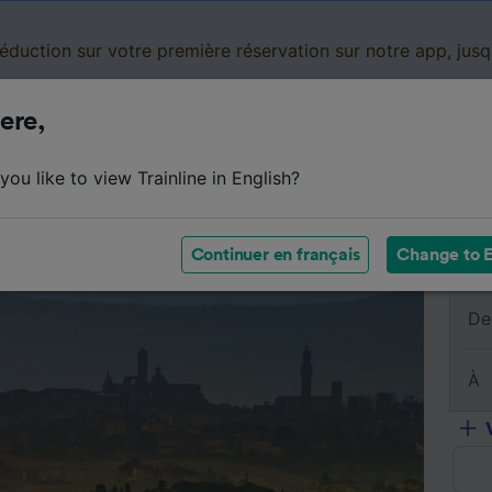
réduction sur votre première réservation sur notre app, jus
ere,
Cartes de réduction
Business
Panier
Mes
ou like to view Trainline in English?
s billets
Résumé du trajet
Horaires
Billets pas chers
Continuer en français
Change to E
De
À