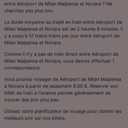
entre Aéroport de Milan Malpensa et Novara ? Ne
Utiliser des données de géolocalisation
précises. Analyser activement les
cherchez pas plus loin.
caractéristiques de l’appareil pour
l’identification. Stocker et/ou accéder à des
La durée moyenne du trajet en train entre Aéroport de
informations sur un appareil. Publicités et
Milan Malpensa et Novara est de 2 heures 8 minutes. Il
contenu personnalisés, mesure de
y a jusqu'à 51 trains trains par jour entre Aéroport de
performance des publicités et du contenu,
Milan Malpensa et Novara.
études d’audience et développement de
services.
Comme il n'y a pas de train direct entre Aéroport de
Milan Malpensa et Novara, vous devrez effectuer 1
Liste de nos partenaires (fournisseurs)
correspondance.
Vous pouvez voyager de Aéroport de Milan Malpensa
à Novara à partir de seulement 8.60 €. Réserver son
billet de train à l'avance permet généralement de
trouver des prix plus bas.
Utilisez notre planificateur de voyage pour obtenir les
meilleurs prix sur vos billets.