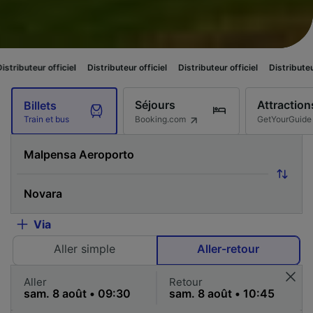
fficiel
Distributeur officiel
Distributeur officiel
Distributeur officiel
Séjours
Attraction
Billets
Booking.com
GetYourGuide
Train et bus
Via
Aller simple
Aller-retour
Aller
Retour