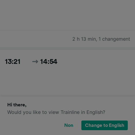
2 h 13 min
,
1 changement
13:21
14:54
Hi there,
Would you like to view Trainline in English?
1 h 33 min
,
2 changements
Non
Change to English