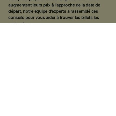
augmentent leurs prix à l'approche de la date de
départ, notre équipe d'experts a rassemblé ces
conseils pour vous aider à trouver les billets les
moins chers.
1
.
Gardez un œil sur les promotions
Tout au long de l'année, Trainline et les compagnies
ferroviaires proposent de nombreuses
offres
sur le
prix des billets de train. Le
Black Friday
, la rentrée, les
fêtes de fin d'année... ne manquez pas ces rendez-
vous incontournables pour faire de vraies bonnes
affaires.
2
.
Utilisez vos cartes de réduction et abonnements
La meilleure façon d’économiser et d’obtenir un billet
au meilleur tarif, c’est de profiter des
abonnements et
des cartes de réduction
. Que vous choisissiez une
carte Avantage, une carte Liberté, un abonnement
SNCF ou les offres proposées par les autres