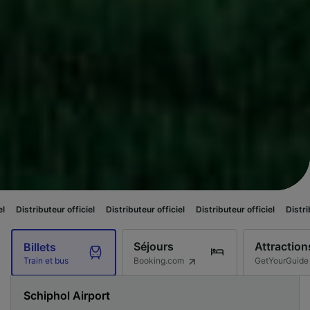
ur officiel
Distributeur officiel
Distributeur officiel
Distributeur officiel
Séjours
Attraction
Billets
Booking.com
GetYourGuide
Train et bus