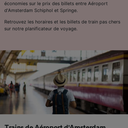
économies sur le prix des billets entre Aéroport
externes, traitent des données selon les
d'Amsterdam Schiphol et Springe.
finalités suivantes :
Utiliser des données de géolocalisation
Retrouvez les horaires et les billets de train pas chers
précises. Analyser activement les
sur notre planificateur de voyage.
caractéristiques de l’appareil pour
l’identification. Stocker et/ou accéder à des
informations sur un appareil. Publicités et
contenu personnalisés, mesure de
performance des publicités et du contenu,
études d’audience et développement de
services.
Liste de nos partenaires (fournisseurs)
Trains de Aéroport d'Amsterdam