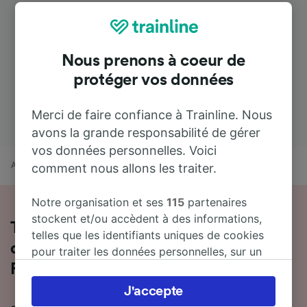
Nous prenons à coeur de
protéger vos données
Merci de faire confiance à Trainline. Nous
avons la grande responsabilité de gérer
vos données personnelles. Voici
Accueil
Horaires train
Aéroport d'Amsterdam Schiphol à Ria
comment nous allons les traiter.
Notre organisation et ses
115
partenaires
stockent et/ou accèdent à des informations,
Toutes les informations sur les trains
telles que les identifiants uniques de cookies
de Aéroport d'Amsterdam Schiphol à
pour traiter les données personnelles, sur un
appareil. Vous pouvez accepter ou gérer vos
Ria
préférences, notamment en exerçant votre
J'accepte
droit d’opposition à l’intérêt légitime, en