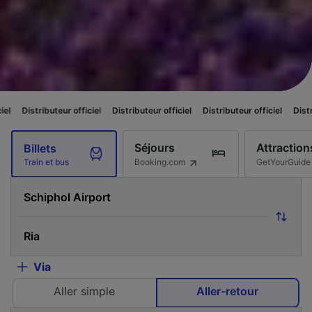
 officiel
Distributeur officiel
Distributeur officiel
Distributeur officiel
Séjours
Attraction
Billets
Booking.com
GetYourGuide
Train et bus
Via
Aller simple
Aller-retour