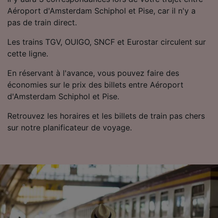
Utiliser des données de géolocalisation
Aéroport d'Amsterdam Schiphol et Pise, car il n'y a
précises. Analyser activement les
pas de train direct.
caractéristiques de l’appareil pour
l’identification. Stocker et/ou accéder à des
Les trains TGV, OUIGO, SNCF et Eurostar circulent sur
informations sur un appareil. Publicités et
cette ligne.
contenu personnalisés, mesure de
performance des publicités et du contenu,
En réservant à l'avance, vous pouvez faire des
études d’audience et développement de
économies sur le prix des billets entre Aéroport
services.
d'Amsterdam Schiphol et Pise.
Liste de nos partenaires (fournisseurs)
Retrouvez les horaires et les billets de train pas chers
sur notre planificateur de voyage.