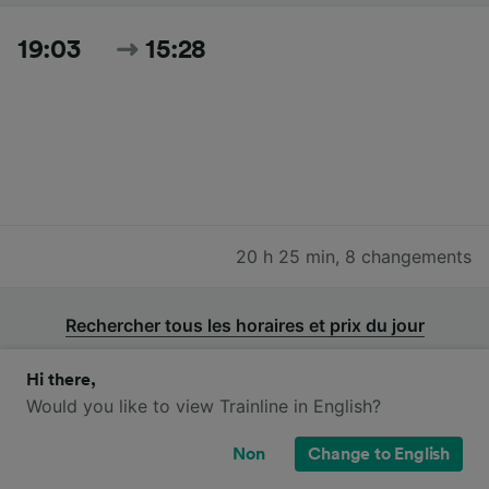
19:03
15:28
20 h 25 min
,
8 changements
Rechercher tous les horaires et prix du jour
Hi there,
Would you like to view Trainline in English?
Non
Change to English
Trains SNCB, Eurostar, OUIGO et