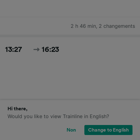
2 h 46 min
,
2 changements
13:27
16:23
2 h 56 min
,
1 changement
Hi there,
Would you like to view Trainline in English?
Non
Change to English
13:38
16:44