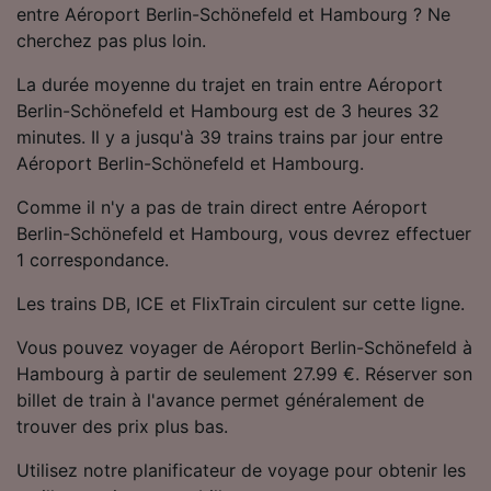
entre Aéroport Berlin-Schönefeld et Hambourg ? Ne
Utiliser des données de géolocalisation
précises. Analyser activement les
cherchez pas plus loin.
caractéristiques de l’appareil pour
l’identification. Stocker et/ou accéder à des
La durée moyenne du trajet en train entre Aéroport
informations sur un appareil. Publicités et
Berlin-Schönefeld et Hambourg est de 3 heures 32
contenu personnalisés, mesure de
minutes. Il y a jusqu'à 39 trains trains par jour entre
performance des publicités et du contenu,
Aéroport Berlin-Schönefeld et Hambourg.
études d’audience et développement de
services.
Comme il n'y a pas de train direct entre Aéroport
Berlin-Schönefeld et Hambourg, vous devrez effectuer
Liste de nos partenaires (fournisseurs)
1 correspondance.
Les trains DB, ICE et FlixTrain circulent sur cette ligne.
Vous pouvez voyager de Aéroport Berlin-Schönefeld à
Hambourg à partir de seulement 27.99 €. Réserver son
billet de train à l'avance permet généralement de
trouver des prix plus bas.
Utilisez notre planificateur de voyage pour obtenir les