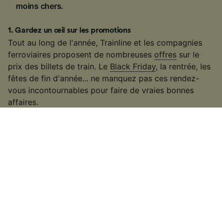
moins chers.
1
.
Gardez un œil sur les promotions
Tout au long de l'année, Trainline et les compagnies
ferroviaires proposent de nombreuses
offres
sur le
prix des billets de train. Le
Black Friday
, la rentrée, les
fêtes de fin d'année... ne manquez pas ces rendez-
vous incontournables pour faire de vraies bonnes
affaires.
2
.
Utilisez vos cartes de réduction et abonnements
La meilleure façon d’économiser et d’obtenir un billet
au meilleur tarif, c’est de profiter des
abonnements et
des cartes de réduction
. Que vous choisissiez une
carte Avantage, une carte Liberté, un abonnement
SNCF ou les offres proposées par les autres
compagnies, vous avez la garantie de trouver des
billets moins chers.
3
.
Voyagez en dehors des heures de pointe