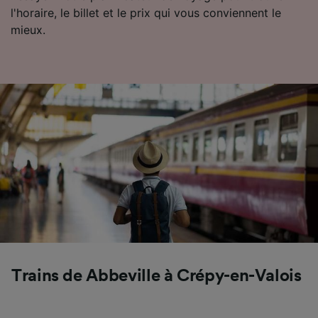
Utiliser des données de géolocalisation
l'horaire, le billet et le prix qui vous conviennent le
précises. Analyser activement les
mieux.
caractéristiques de l’appareil pour
l’identification. Stocker et/ou accéder à des
informations sur un appareil. Publicités et
contenu personnalisés, mesure de
performance des publicités et du contenu,
études d’audience et développement de
services.
Liste de nos partenaires (fournisseurs)
Trains de Abbeville à Crépy-en-Valois