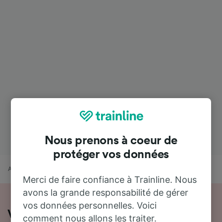
Nous prenons à coeur de
protéger vos données
Accueil
Horaires train
Abbeville à Crépy-en-Valois
Merci de faire confiance à Trainline. Nous
avons la grande responsabilité de gérer
vos données personnelles. Voici
Voyager en train de Abbeville à
comment nous allons les traiter.