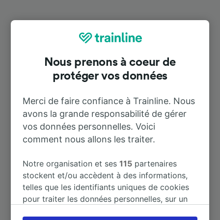
Destinations populaires depuis
Hetzerath
Nous prenons à coeur de
protéger vos données
Durée
Merci de faire confiance à Trainline. Nous
À Düsseldorf
21 m
avons la grande responsabilité de gérer
vos données personnelles. Voici
À Koblenz Hbf
1 h 20 m
comment nous allons les traiter.
À Luxembourg
1 h 13 m
Notre organisation et ses
115
partenaires
stockent et/ou accèdent à des informations,
telles que les identifiants uniques de cookies
À Mainz Hbf
1 h 23 m
pour traiter les données personnelles, sur un
appareil. Vous pouvez accepter ou gérer vos
À Paris
3 h 55 m