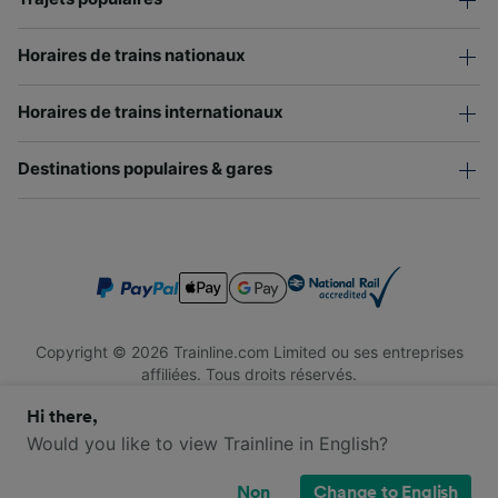
Horaires de trains nationaux
Horaires de trains internationaux
Destinations populaires & gares
Copyright © 2026 Trainline.com Limited ou ses entreprises
affiliées. Tous droits réservés.
Trainline.com Limited est immatriculée en Angleterre et au Pays
Hi there,
de Galles. Numéro d'immatriculation : 3846791. Siège social : 1
Stonecutter St, London EC4A 4AH, Royaume-Uni. Numéro de
Would you like to view Trainline in English?
TVA : 791 7261 06.
Non
Change to English