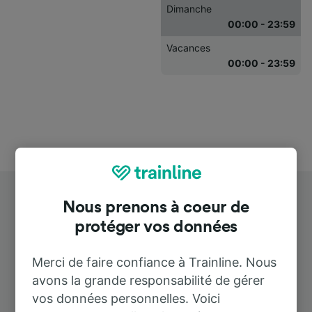
Dimanche
00:00 - 23:59
Vacances
00:00 - 23:59
Nous prenons à coeur de
protéger vos données
Merci de faire confiance à Trainline. Nous
Destinations populaires depuis
avons la grande responsabilité de gérer
Cólera
vos données personnelles. Voici