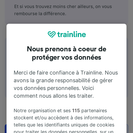
Et si vous trouvez moins cher ailleurs, on vous
rembourse la différence.
Nous prenons à coeur de
protéger vos données
Cartes de fidélité et de réduction
Merci de faire confiance à Trainline. Nous
avons la grande responsabilité de gérer
Utilisez les vôtres ici. On accepte les cartes de
plus de 100 transporteurs.
vos données personnelles. Voici
comment nous allons les traiter.
Notre organisation et ses
115
partenaires
stockent et/ou accèdent à des informations,
telles que les identifiants uniques de cookies
pour traiter les données personnelles, sur un