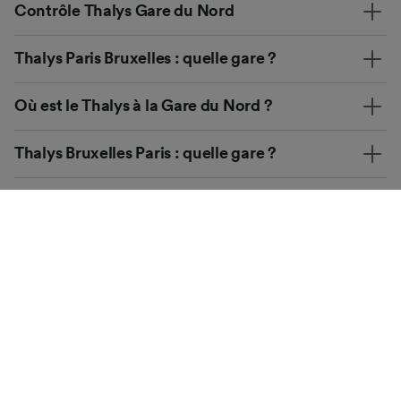
Contrôle Thalys Gare du Nord
Thalys Paris Bruxelles : quelle gare ?
Où est le Thalys à la Gare du Nord ?
Thalys Bruxelles Paris : quelle gare ?
Questions fréquentes
Quels sont les horaires du Thalys Paris –
Bruxelles ?
Qu’est-ce que les trains Izy Thalys ?