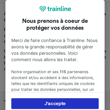
À la recherche d'un bus de Trier Hbf à Essen Hbf, vous
êtes au bon endroit.
Nous prenons à coeur de
protéger vos données
Pour trouver des billets de bus, lancez simplement
une recherche ci-dessus. Nous comparons les temps
Merci de faire confiance à Trainline. Nous
de trajets et les prix des voyages, en train et en bus.
avons la grande responsabilité de gérer
Qu’importe votre destination, votre voyage commence
vos données personnelles. Voici
ici. Nous collaborons avec plus de 170 compagnies de
comment nous allons les traiter.
train et de bus. Consultez et achetez vos billets sur
cette page.
Notre organisation et ses
115
partenaires
stockent et/ou accèdent à des informations,
telles que les identifiants uniques de cookies
pour traiter les données personnelles, sur un
appareil. Vous pouvez accepter ou gérer vos
préférences, notamment en exerçant votre
Trier Hbf à Essen Hbf en bus
J'accepte
droit d’opposition à l’intérêt légitime, en