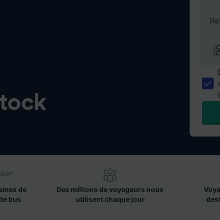
Re
stock
aines de
Des millions de voyageurs nous
Voya
de bus
utilisent chaque jour
des