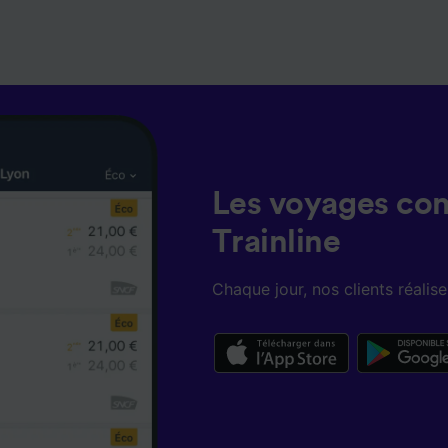
Les voyages co
Trainline
Chaque jour, nos clients réali