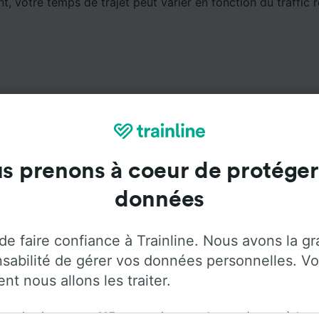
, votre temps de trajet peut varier en fonction du traffic r
Services à bord
s prenons à coeur de protéger
données
er de Essen Hbf à Rostock avec
Flixbus
. Utilisez les ong
us d'informations sur les services à bord de chaque opérate
de faire confiance à Trainline. Nous avons la g
sabilité de gérer vos données personnelles. Vo
t nous allons les traiter.
rganisation et ses
115
partenaires stockent et/ou accèdent
Climatisation
Accès aux personnes
Bagages