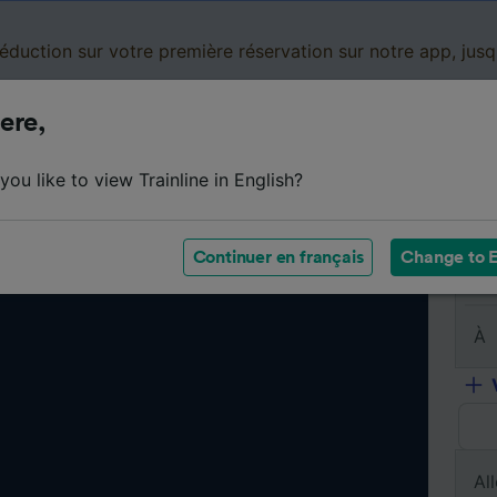
réduction sur votre première réservation sur notre app, jus
ere,
Cartes de réduction
Business
Panier
Mes
ou like to view Trainline in English?
Continuer en français
Change to E
De
À
All