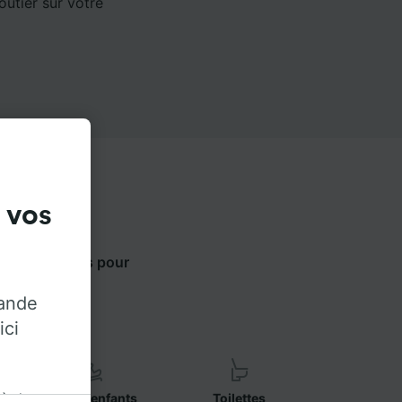
outier sur votre
 vos
lets ci-dessous pour
ur.
rande
ici
 à des
Sièges enfants
Toilettes