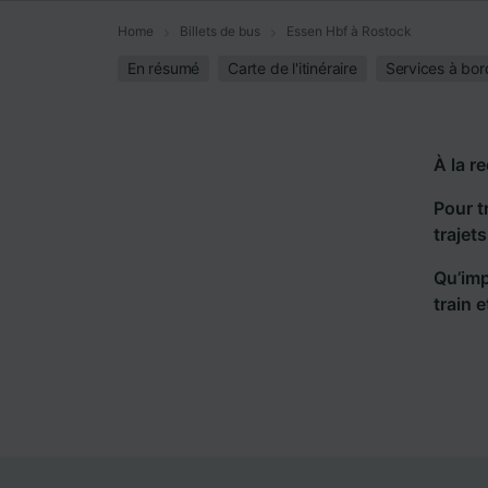
Home
Billets de bus
Essen Hbf à Rostock
En résumé
Carte de l'itinéraire
Services à bor
À la r
Pour t
trajet
Qu’imp
train 