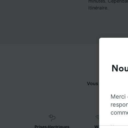
minutes. Cependant
itinéraire.
Nou
Vous pouvez voyag
pl
Merci 
respon
commen
Notre o
Prises électriques
WiFi