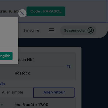
qu'au 16 août.
Code : PARASOL
 billets
S'inscrire
Se connecter
nglish
Via
Aller simple
Aller-retour
er