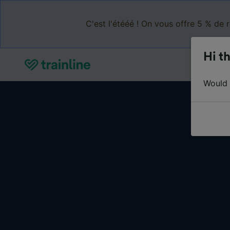
C'est l'étééé ! On vous offre 5 % de 
Hi th
Would y