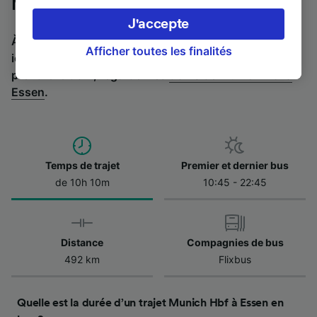
Munich Hbf à Essen en bus
préférences, notamment en exerçant votre
J'accepte
droit d’opposition à l’intérêt légitime, en
À la recherche de l’itinéraire retour en bus ? C'est par
cliquant ci-dessous ou à tout moment sur la
Afficher toutes les finalités
ici :
Bus de Essen à Munich Hbf
.
Si vous préférez
page de la politique de confidentialité. Ces
prendre le train, regardez les
trains de Munich Hbf à
préférences seront signalées à nos partenaires
Essen
.
et n’affecteront pas les données de navigation.
Vos données ne seront pas utilisées à des fins
de traçage si vous nous avez demandé de ne
pas vous tracer.
Temps de trajet
Premier et dernier bus
Nos équipes ainsi que nos partenaires
de 10h 10m
10:45 - 22:45
externes, traitent des données selon les
finalités suivantes :
Utiliser des données de géolocalisation
Distance
Compagnies de bus
précises. Analyser activement les
caractéristiques de l’appareil pour
492 km
Flixbus
l’identification. Stocker et/ou accéder à des
informations sur un appareil. Publicités et
contenu personnalisés, mesure de
Quelle est la durée d’un trajet Munich Hbf à Essen en
performance des publicités et du contenu,