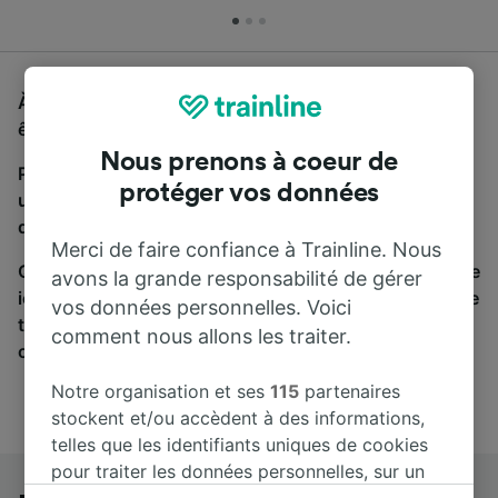
À la recherche d'un bus de Munich Hbf à Essen, vous
êtes au bon endroit.
Nous prenons à coeur de
Pour trouver des billets de bus, lancez simplement
protéger vos données
une recherche ci-dessus. Nous comparons les temps
de trajets et les prix des voyages, en train et en bus.
Merci de faire confiance à Trainline. Nous
Qu’importe votre destination, votre voyage commence
avons la grande responsabilité de gérer
ici. Nous collaborons avec plus de 170 compagnies de
vos données personnelles. Voici
train et de bus. Consultez et achetez vos billets sur
comment nous allons les traiter.
cette page.
Notre organisation et ses
115
partenaires
stockent et/ou accèdent à des informations,
telles que les identifiants uniques de cookies
pour traiter les données personnelles, sur un
appareil. Vous pouvez accepter ou gérer vos