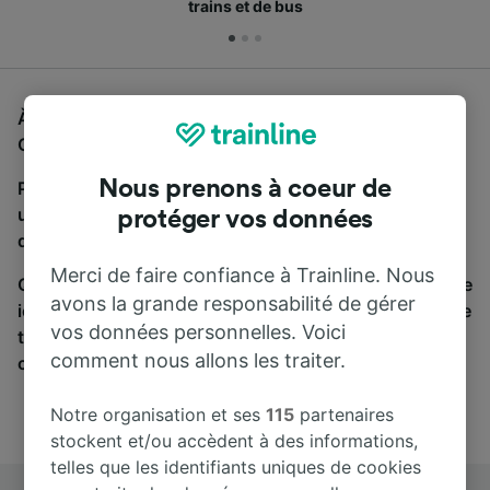
trains et de bus
À la recherche d'un bus de Lille-Europe à Antwerpen-
Centraal, vous êtes au bon endroit.
Nous prenons à coeur de
Pour trouver des billets de bus, lancez simplement
une recherche ci-dessus. Nous comparons les temps
protéger vos données
de trajets et les prix des voyages, en train et en bus.
Merci de faire confiance à Trainline. Nous
Qu’importe votre destination, votre voyage commence
avons la grande responsabilité de gérer
ici. Nous collaborons avec plus de 170 compagnies de
vos données personnelles. Voici
train et de bus. Consultez et achetez vos billets sur
comment nous allons les traiter.
cette page.
Notre organisation et ses
115
partenaires
stockent et/ou accèdent à des informations,
telles que les identifiants uniques de cookies