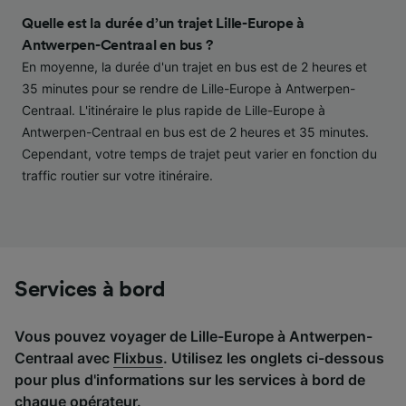
contenu personnalisés, mesure de
performance des publicités et du contenu,
Quelle est la durée d’un trajet Lille-Europe à
études d’audience et développement de
Antwerpen-Centraal en bus ?
services.
En moyenne, la durée d'un trajet en bus est de 2 heures et
35 minutes pour se rendre de Lille-Europe à Antwerpen-
Liste de nos partenaires (fournisseurs)
Centraal. L'itinéraire le plus rapide de Lille-Europe à
Antwerpen-Centraal en bus est de 2 heures et 35 minutes.
Cependant, votre temps de trajet peut varier en fonction du
traffic routier sur votre itinéraire.
Services à bord
Vous pouvez voyager de Lille-Europe à Antwerpen-
Centraal avec
Flixbus
. Utilisez les onglets ci-dessous
pour plus d'informations sur les services à bord de
chaque opérateur.