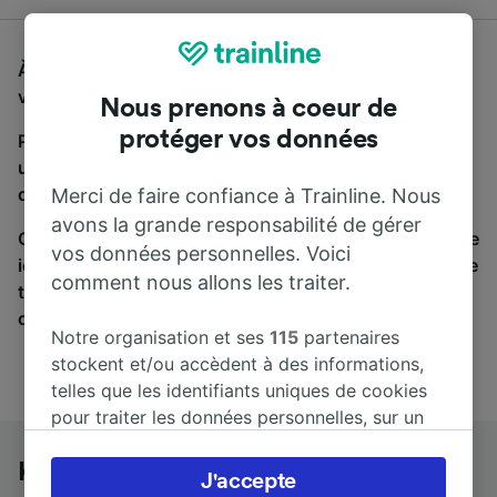
À la recherche d'un bus de Klagenfurt Hbf à Florence,
vous êtes au bon endroit.
Nous prenons à coeur de
protéger vos données
Pour trouver des billets de bus, lancez simplement
une recherche ci-dessus. Nous comparons les temps
de trajets et les prix des voyages, en train et en bus.
Merci de faire confiance à Trainline. Nous
avons la grande responsabilité de gérer
Qu’importe votre destination, votre voyage commence
vos données personnelles. Voici
ici. Nous collaborons avec plus de 170 compagnies de
comment nous allons les traiter.
train et de bus. Consultez et achetez vos billets sur
cette page.
Notre organisation et ses
115
partenaires
stockent et/ou accèdent à des informations,
telles que les identifiants uniques de cookies
pour traiter les données personnelles, sur un
appareil. Vous pouvez accepter ou gérer vos
préférences, notamment en exerçant votre
Klagenfurt Hbf à Florence en bus
J'accepte
droit d’opposition à l’intérêt légitime, en