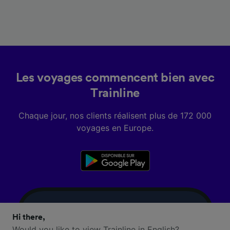
Les voyages commencent bien avec
Trainline
Chaque jour, nos clients réalisent plus de 172 000
voyages en Europe.
Hi there,
Would you like to view Trainline in English?