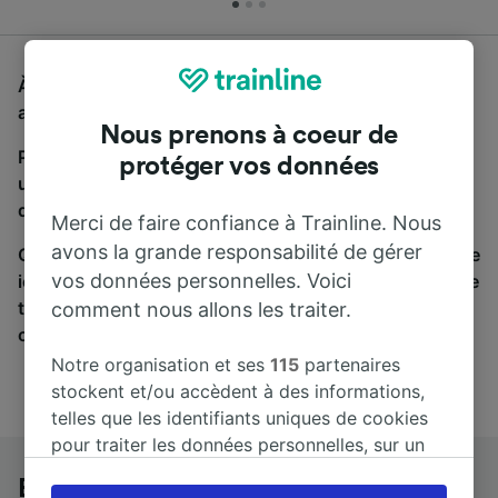
À la recherche d'un bus de Berlin à Wismar, vous êtes
au bon endroit.
Nous prenons à coeur de
Pour trouver des billets de bus, lancez simplement
protéger vos données
une recherche ci-dessus. Nous comparons les temps
de trajets et les prix des voyages, en train et en bus.
Merci de faire confiance à Trainline. Nous
avons la grande responsabilité de gérer
Qu’importe votre destination, votre voyage commence
vos données personnelles. Voici
ici. Nous collaborons avec plus de 170 compagnies de
train et de bus. Consultez et achetez vos billets sur
comment nous allons les traiter.
cette page.
Notre organisation et ses
115
partenaires
stockent et/ou accèdent à des informations,
telles que les identifiants uniques de cookies
pour traiter les données personnelles, sur un
appareil. Vous pouvez accepter ou gérer vos
Berlin à Wismar en bus
préférences, notamment en exerçant votre