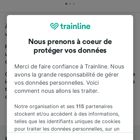
À la recherche d'un bus de Hamburg Hbf à Bamberg,
vous êtes au bon endroit.
Nous prenons à coeur de
Pour trouver des billets de bus, lancez simplement
protéger vos données
une recherche ci-dessus. Nous comparons les temps
de trajets et les prix des voyages, en train et en bus.
Merci de faire confiance à Trainline. Nous
Qu’importe votre destination, votre voyage commence
avons la grande responsabilité de gérer
ici. Nous collaborons avec plus de 170 compagnies de
vos données personnelles. Voici
train et de bus. Consultez et achetez vos billets sur
comment nous allons les traiter.
cette page.
Notre organisation et ses
115
partenaires
stockent et/ou accèdent à des informations,
telles que les identifiants uniques de cookies
pour traiter les données personnelles, sur un
appareil. Vous pouvez accepter ou gérer vos
Hamburg Hbf à Bamberg en bus