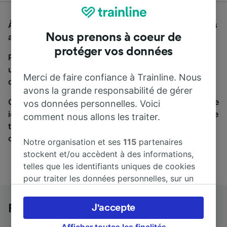
À la recherche d'un bus de Rovinj à Munich, vous êtes
Nous prenons à coeur de
au bon endroit.
protéger vos données
Pour trouver des billets de bus, lancez simplement
une recherche ci-dessus. Nous comparons les temps
Merci de faire confiance à Trainline. Nous
de trajets et les prix des voyages, en train et en bus.
avons la grande responsabilité de gérer
Qu’importe votre destination, votre voyage commence
vos données personnelles. Voici
ici. Nous collaborons avec plus de 170 compagnies de
comment nous allons les traiter.
train et de bus. Consultez et achetez vos billets sur
cette page.
Notre organisation et ses
115
partenaires
stockent et/ou accèdent à des informations,
telles que les identifiants uniques de cookies
pour traiter les données personnelles, sur un
appareil. Vous pouvez accepter ou gérer vos
préférences, notamment en exerçant votre
Rovinj à Munich en bus
J'accepte
droit d’opposition à l’intérêt légitime, en
cliquant ci-dessous ou à tout moment sur la
Afficher toutes les finalités