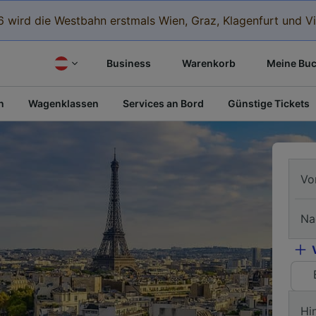
 wird die Westbahn erstmals Wien, Graz, Klagenfurt und Vi
Business
Warenkorb
Meine Bu
n
Wagenklassen
Services an Bord
Günstige Tickets
Vo
Na
Hi