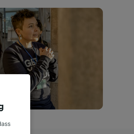
g
dass