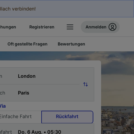
llach verbinden!
chungen
Registrieren
Anmelden
Oft gestellte Fragen
Bewertungen
n
ch
Via
Einfache Fahrt
Rückfahrt
nfahrt