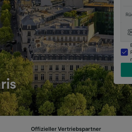
Rü
ris
Offizieller Vertriebspartner