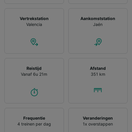
Precieze geolocatiegegevens gebruiken. De
apparaatkenmerken actief scannen ter
identificatie. Informatie op een apparaat
opslaan en/of openen. Gepersonaliseerde
Vertrekstation
Aankomststation
advertenties en content, advertentie- en
Valencia
Jaén
contentmetingen, doelgroepenonderzoek en
ontwikkeling van diensten.
Partnerlijst (derden)
Reistijd
Afstand
Vanaf 6u 21m
351 km
Frequentie
Veranderingen
4 treinen per dag
1x overstappen