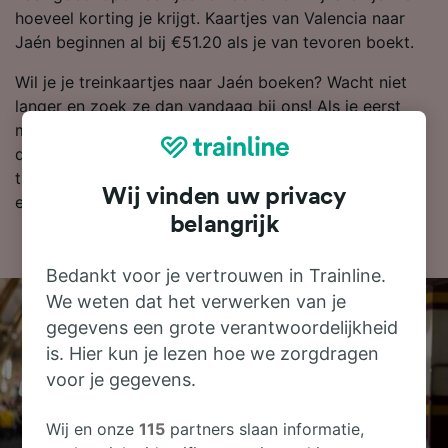
hoeveel korting je krijgt. Kaartjes van Valencia naar
Jaén beginnen al bij €51.20 als je van tevoren boekt.
Wil je je treinkaartjes naar Jaén boeken? Wacht niet
langer en zoek ze dan vandaag bij ons! Als je eerst
meer wilt weten over je reis, vind je hieronder onze
dienstregeling, tips voor het boeken van goedkope
treinkaartjes en veelgestelde vragen, zoals de eerste
Wij vinden uw privacy
en laatste treinen.
belangrijk
Bedankt voor je vertrouwen in Trainline.
We weten dat het verwerken van je
gegevens een grote verantwoordelijkheid
is. Hier kun je lezen hoe we zorgdragen
voor je gegevens.
Wij en onze
115
partners slaan informatie,