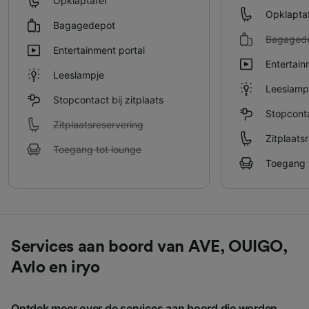
Opklaptafel
Opklaptaf
Bagagedepot
Bagaged
Entertainment portal
Entertain
Leeslampje
Leeslamp
Stopcontact bij zitplaats
Stopconta
Zitplaatsreservering
Zitplaats
Toegang tot lounge
Toegang 
Services aan boord van AVE, OUIGO,
Avlo en iryo
Ontdek meer over de services aan boord die worden