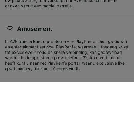
uw plaats zitten, dan verkoopt het AVE personeel eten en
drinken vanuit een mobiel barretje.
Amusement
In AVE treinen kunt u profiteren van PlayRenfe – hun gratis wifi
en entertainment service. PlayRenfe, waarmee u toegang krijgt
tot exclusieve inhoud en snelle verbinding, kan gedownload
worden in de app store op uw telefoon. Zodra u verbinding
heeft kunt u naar het PlayRenfe portal, waar u exclusieve live
sport, nieuws, films en TV series vindt.
Reizen met kinderen
Kinderen onder de 3 jaar oud reizen gratis met AVE, zo lang als
ze geen stoel bezetten en een gratis kinderticket hebben.
Kinderen van 3 tot 14 jaar oud krijgen 40% korting op de
ticketprijzen.