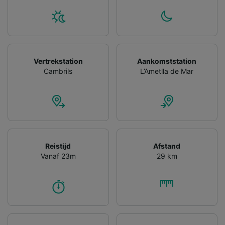
gevraagd om je niet te volgen.
Wij en onze partners verwerken gegevens
voor de volgende doeleinden:
Precieze geolocatiegegevens gebruiken. De
apparaatkenmerken actief scannen ter
Vertrekstation
Aankomststation
identificatie. Informatie op een apparaat
Cambrils
L’Ametlla de Mar
opslaan en/of openen. Gepersonaliseerde
advertenties en content, advertentie- en
contentmetingen, doelgroepenonderzoek en
ontwikkeling van diensten.
Partnerlijst (derden)
Reistijd
Afstand
Vanaf 23m
29 km