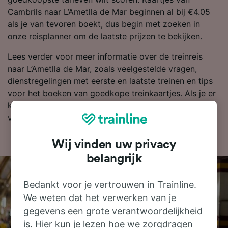
Cambrils naar L’Ametlla de Mar beginnen al bij €4.05
als je van tevoren boekt, dus begin met zoeken in
onze reisplanner om de laatste prijzen te bekijken.
Lees verder voor meer informatie over de treinreis
naar L’Ametlla de Mar, zoals veelgestelde vragen,
dienstregelingen met eerste en laatste treinen en tips
voor het boeken van goedkope treinkaartjes. Als je er
klaar voor bent om te boeken, zoek je kaartjes dan
vandaag nog bij ons naar goedkope treinkaartjes.
Wij vinden uw privacy
belangrijk
Bedankt voor je vertrouwen in Trainline.
We weten dat het verwerken van je
gegevens een grote verantwoordelijkheid
is. Hier kun je lezen hoe we zorgdragen