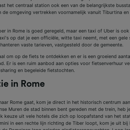
ijst (derden)
st het centraal station ook een van de belangrijkste busst
n de omgeving vertrekken voornamelijk vanuit Tiburtina en
er in Rome is goed geregeld, maar een taxi of Uber is ook
taxi's op dat je een officiële, witte taxi neemt, met een gele
s hanteren vaste tarieven, vastgesteld door de gemeente.
al om op de fiets te ontdekken en er is een groeiend aantal
ad. Er is een ruim aanbod aan opties voor fietsenverhuur v
e-sharing en begeleide fietstochten.
ie in Rome
 naar Rome gaat, kom je direct in het historisch centrum aa
nse Muren de stad binnen bent gereden met de trein, heb j
ijk keuze uit vele hotels die zich op loopafstand van het sta
mini in een rechte lijn richting de Tiber loopt, kom je uit bij
 de Romeinen lang geleden gladiatorengevechten. Loop la