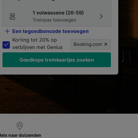
1 volwassene (26-59)
Treinpas toevoegen
Een tegoedboncode toevoegen
Korting tot 20% op
Booking.com
verblijven met Genius
Goedkope treinkaartjes zoeken
Reis naar duizenden