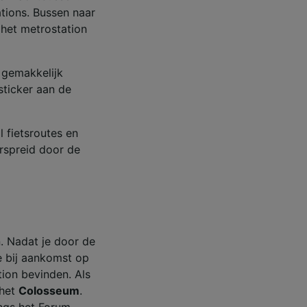
ations. Bussen naar
 het metrostation
 gemakkelijk
 sticker aan de
 fietsroutes en
erspreid door de
n. Nadat je door de
e bij aankomst op
tion bevinden. Als
 het
Colosseum
.
ngs het Forum