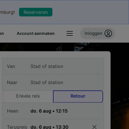
xemburg!
Reserveren
Inloggen
en
Account aanmaken
Van
Naar
Enkele reis
Retour
Heen
Terugreis