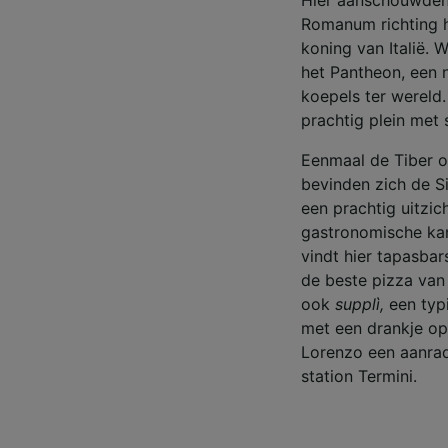
Romanum richting he
koning van Italië.
het Pantheon, een
koepels ter wereld.
prachtig plein met 
Eenmaal de Tiber o
bevinden zich de Si
een prachtig uitzic
gastronomische kan
vindt hier tapasbars
de beste pizza van 
ook
supplì,
een typi
met een drankje op 
Lorenzo een aanrade
station Termini.