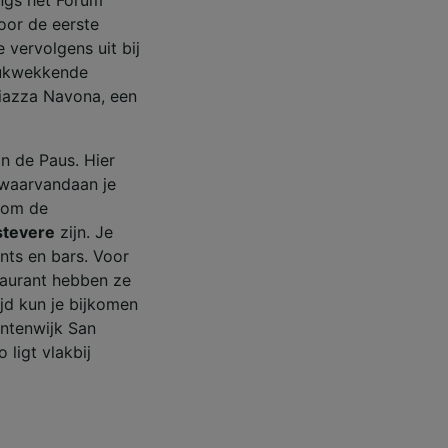
oor de eerste
vervolgens uit bij
rukwekkende
 Piazza Navona, een
an de Paus. Hier
, waarvandaan je
d om de
stevere
zijn. Je
ants en bars. Voor
staurant hebben ze
jd kun je bijkomen
entenwijk San
 ligt vlakbij