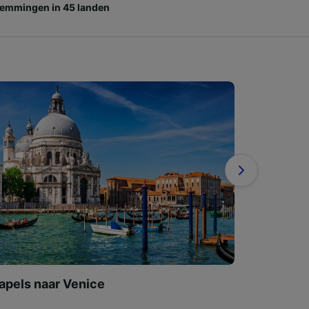
emmingen in 45 landen
apels naar Venice
Venice n