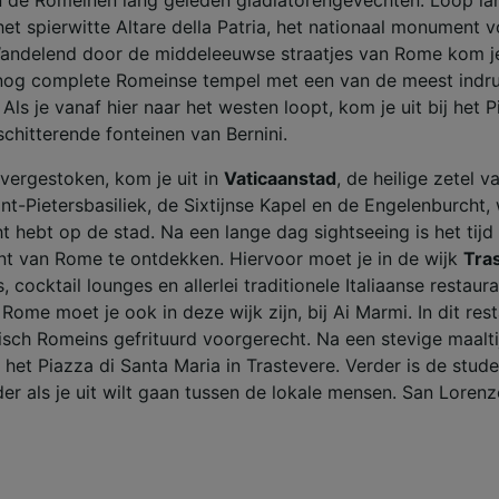
t spierwitte Altare della Patria, het nationaal monument v
 Wandelend door de middeleeuwse straatjes van Rome kom je 
 nog complete Romeinse tempel met een van de meest ind
 Als je vanaf hier naar het westen loopt, kom je uit bij het
schitterende fonteinen van Bernini.
vergestoken, kom je uit in
Vaticaanstad
, de heilige zetel v
nt-Pietersbasiliek, de Sixtijnse Kapel en de Engelenburcht
ht hebt op de stad. Na een lange dag sightseeing is het tij
t van Rome te ontdekken. Hiervoor moet je in de wijk
Tra
, cocktail lounges en allerlei traditionele Italiaanse restaur
Rome moet je ook in deze wijk zijn, bij Ai Marmi. In dit re
sch Romeins gefrituurd voorgerecht. Na een stevige maalti
het Piazza di Santa Maria in Trastevere. Verder is de stud
r als je uit wilt gaan tussen de lokale mensen. San Lorenzo