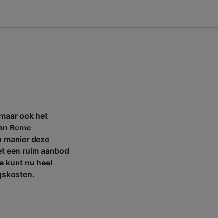
maar ook het
aan Rome
n manier deze
Met een ruim aanbod
Je kunt nu heel
ngskosten.