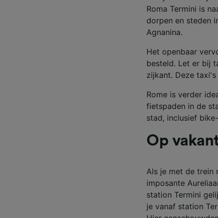
Partnerl
Roma Termini is naa
dorpen en steden i
Agnanina.
Het openbaar vervo
besteld. Let er bij 
zijkant. Deze taxi'
Rome is verder idea
fietspaden in de st
stad, inclusief bik
Op vakant
Als je met de trein
imposante Aureliaa
station Termini gel
je vanaf station Ter
Hier aanschouwden