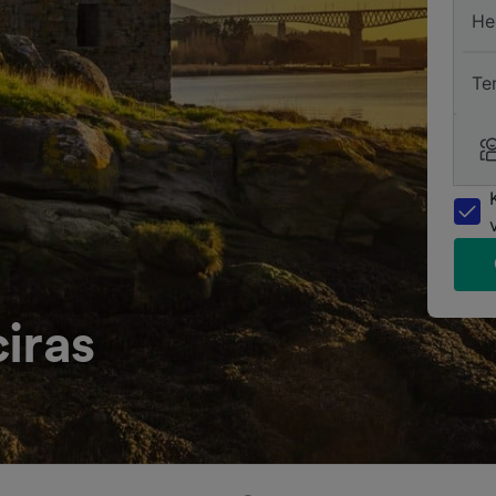
He
Te
iras