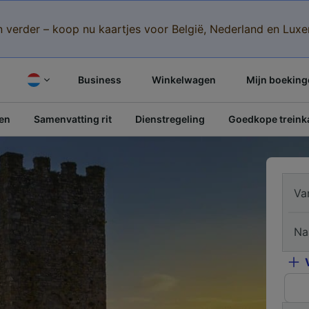
n verder – koop nu kaartjes voor België, Nederland en Lu
Business
Winkelwagen
Mijn boeking
pen
Samenvatting rit
Dienstregeling
Goedkope treinka
Va
Na