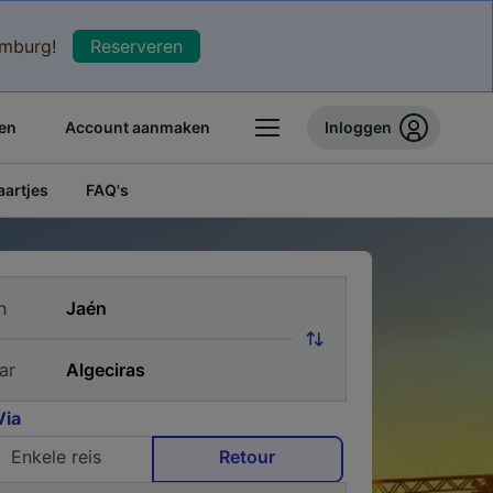
xemburg!
Reserveren
en
Account aanmaken
Inloggen
artjes
FAQ's
n
ar
Via
Enkele reis
Retour