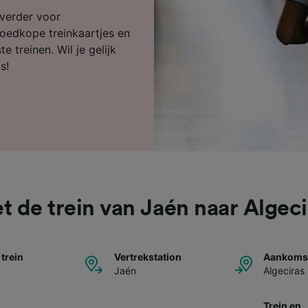
ijst (derden)
 verder voor
goedkope treinkaartjes en
e treinen. Wil je gelijk
s!
t de trein van Jaén naar Algeci
 trein
Vertrekstation
Aankomst
Jaén
Algeciras
Trein en