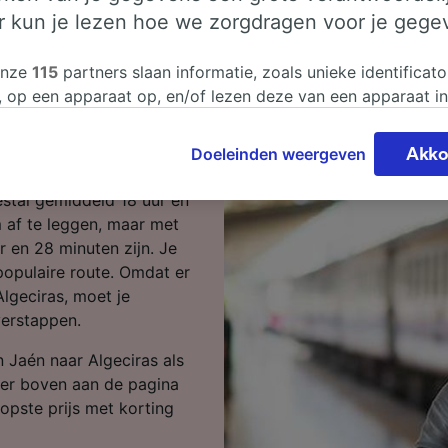
er kun je lezen hoe we zorgdragen voor je gege
aén naar
onze
115
partners slaan informatie, zoals unieke identificato
, op een apparaat op, en/of lezen deze van een apparaat i
sgegevens te verwerken. Je kunt je instellingen bevestigen
Jaén naar Algeciras? Dan
n door hieronder te klikken. Daaronder valt ook je recht om
Doeleinden weergeven
Akko
 te maken in alle gevallen dat er voor de verwerking een 
chtvaardigd belangen wordt gemaakt. Je kunt deze instell
estal gemiddeld 18 uur en
ent wijzigen op de pagina met onze privacyverklaring. De
 af te leggen, maar met
worden aan onze partners doorgegeven en hebben geen in
ur en 28 minuten zijn. Je
segegevens. Je gegevens worden niet gebruikt voor tracki
populaire route. Omdat er
hebt gevraagd om je niet te volgen.
Algeciras, moet je
verstappen.
onze partners verwerken gegevens voor de volgende doele
e geolocatiegegevens gebruiken. De apparaatkenmerken ac
 Jaén naar Algeciras als
ter identificatie. Informatie op een apparaat opslaan en/of
ner boven aan de pagina
 Gepersonaliseerde advertenties en content, advertentie- 
opste prijs met korting
metingen, doelgroepenonderzoek en ontwikkeling van dien