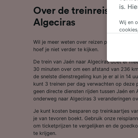
is. Hi
Over de treinreis van J
Algeciras
Wij en 
cookies
persoon
Wil je meer weten over reizen per trein van 
wijzige
hoef je niet verder te kijken.
bezwaar
op gere
De trein van Jaén naar Algeciras doet er me
elk mom
30 minuten over om een afstand van 236 km
keuzes 
de snelste dienstregeling kun je er al in 14 u
op brow
kunt 3 treinen per dag verwachten op deze 
je ons 
geen directe diensten rijden tussen Jaén en 
onderweg naar Algeciras 3 veranderingen o
Wij en 
Preciez
Je kunt kosten besparen op treinkaartjes van
scannen 
je van tevoren boekt. Gebruik onze reisplan
openen.
om ticketprijzen te vergelijken en de goedko
content
te krijgen.