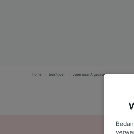
home
treintijden
Jaén naar Algeciras
W
Bedank
verwer