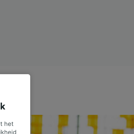
jk
t het
jkheid