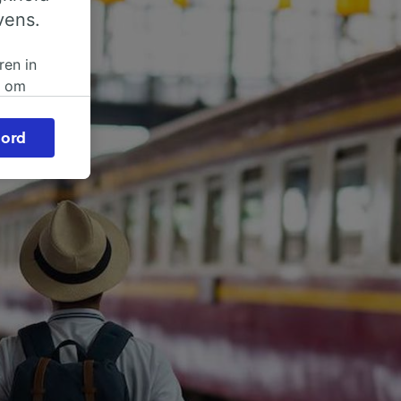
vens.
ren in
n om
 of
ord
beroep
ingen op
ze
vloed
ng als
inden:
tief
en
sten.