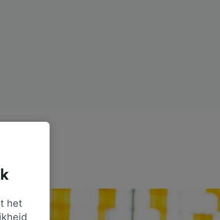
jk
t het
jkheid