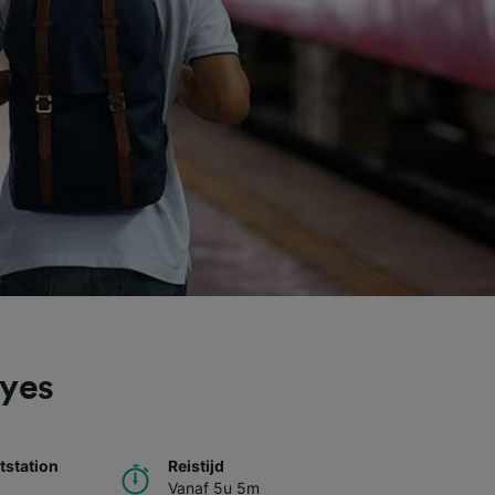
oyes
station
Reistijd
Vanaf 5u 5m