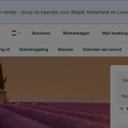
n verder – koop nu kaartjes voor België, Nederland en Lu
Business
Winkelwagen
Mijn boeking
g rit
Dienstregeling
Klassen
Diensten aan boord
Va
Na