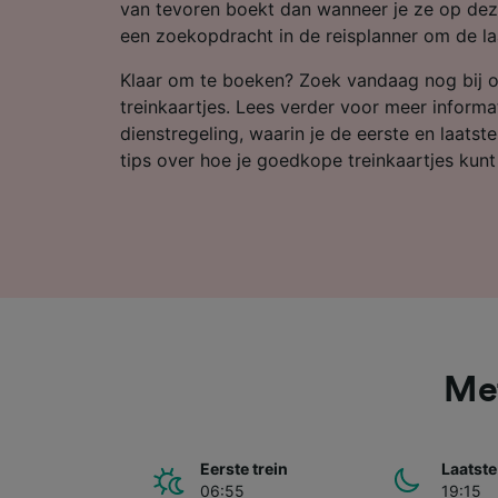
Partnerl
van tevoren boekt dan wanneer je ze op dez
een zoekopdracht in de reisplanner om de laa
Klaar om te boeken? Zoek vandaag nog bij 
treinkaartjes. Lees verder voor meer informa
dienstregeling, waarin je de eerste en laatst
tips over hoe je goedkope treinkaartjes kunt
Met
Eerste trein
Laatste
06:55
19:15