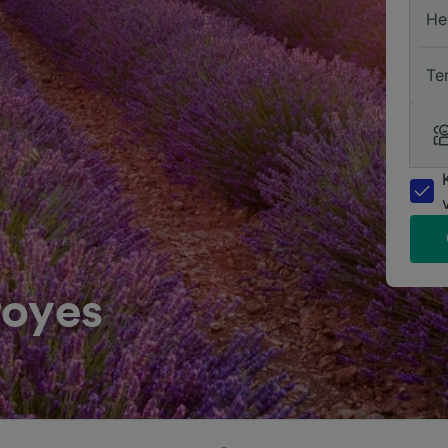
He
Te
royes