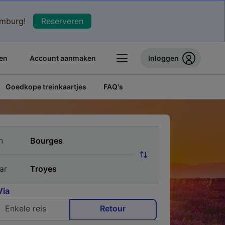
xemburg!
Reserveren
en
Account aanmaken
Inloggen
Goedkope treinkaartjes
FAQ's
n
ar
Via
Enkele reis
Retour