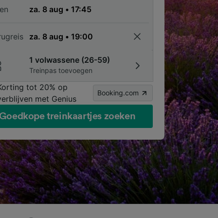
en
rugreis
1 volwassene (26-59)
Treinpas toevoegen
Korting tot 20% op
Booking.com
verblijven met Genius
Goedkope treinkaartjes zoeken