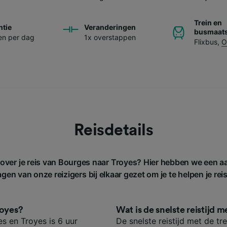
Trein en
ntie
Veranderingen
busmaats
nen per dag
1x overstappen
Flixbus
,
O
Reisdetails
 over je reis van Bourges naar Troyes? Hier hebben we een a
gen van onze reizigers bij elkaar gezet om je te helpen je rei
royes?
Wat is de snelste reistijd 
s en Troyes is 6 uur
De snelste reistijd met de tr