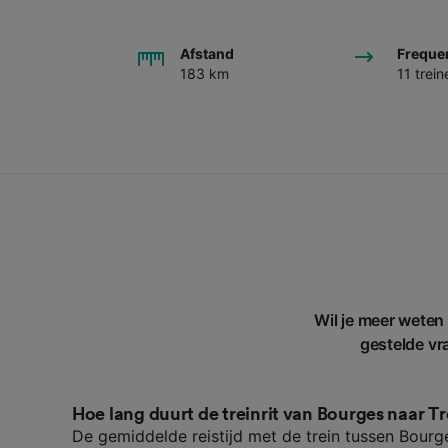
Afstand
Freque
183 km
11 trei
Wil je meer weten
gestelde vra
Hoe lang duurt de treinrit van Bourges naar T
De gemiddelde reistijd met de trein tussen Bourge