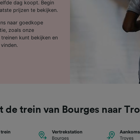
ijst (derden)
elfde dag koopt. Begin
tste prijzen te bekijken.
ons naar goedkope
tie, zoals onze
e treinen kunt bekijken en
 vinden.
 de trein van Bourges naar Tr
 trein
Vertrekstation
Aankomst
Bourges
Troyes