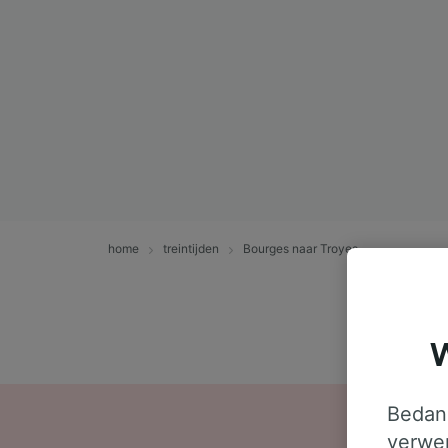
home
treintijden
Bourges naar Troyes
W
Bedank
verwer