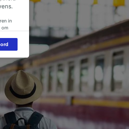
vens.
ren in
n om
 of
ord
beroep
ingen op
ze
vloed
ng als
inden:
tief
en
sten.