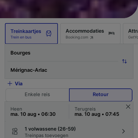
Accommodaties
Attr
Treinkaartjes
Booking.com
GetY
Trein en bus
Via
Enkele reis
Retour
Heen
Terugreis
1 volwassene (26-59)
Treinpas toevoegen