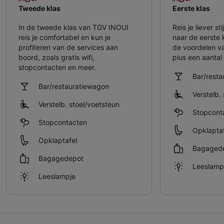
Tweede klas
Eerste klas
In de tweede klas van TGV INOUI
Reis je liever s
reis je comfortabel en kun je
naar de eerste 
profiteren van de services aan
de voordelen v
boord, zoals gratis wifi,
plus een aantal 
stopcontacten en meer.
Bar/rest
Bar/restauratiewagon
Verstelb. 
Verstelb. stoel/​voetsteun
Stopcont
Stopcontacten
Opklaptaf
Opklaptafel
Bagaged
Bagagedepot
Leeslamp
Leeslampje