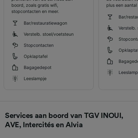
boord, zoals gratis wifi,
plus een aantal 
stopcontacten en meer.
Bar/rest
Bar/restauratiewagon
Verstelb. 
Verstelb. stoel/​voetsteun
Stopcont
Stopcontacten
Opklaptaf
Opklaptafel
Bagaged
Bagagedepot
Leeslamp
Leeslampje
Services aan boord van TGV INOUI,
AVE, Intercités en Alvia