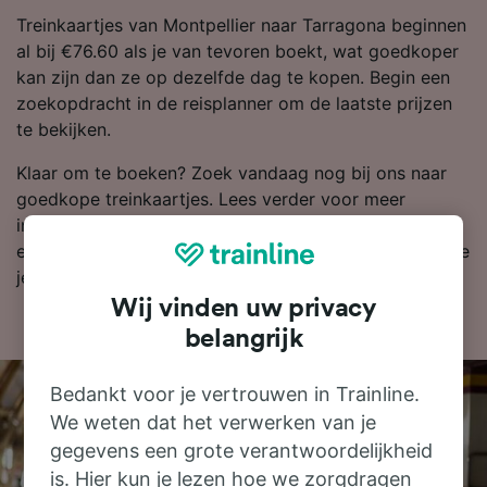
Treinkaartjes van Montpellier naar Tarragona beginnen
al bij €76.60 als je van tevoren boekt, wat goedkoper
kan zijn dan ze op dezelfde dag te kopen. Begin een
zoekopdracht in de reisplanner om de laatste prijzen
te bekijken.
Klaar om te boeken? Zoek vandaag nog bij ons naar
goedkope treinkaartjes. Lees verder voor meer
informatie, zoals onze dienstregeling, waarin je de
eerste en laatste treinen kunt bekijken en tips over hoe
je goedkope treinkaartjes kunt vinden.
Wij vinden uw privacy
belangrijk
Bedankt voor je vertrouwen in Trainline.
We weten dat het verwerken van je
gegevens een grote verantwoordelijkheid
is. Hier kun je lezen hoe we zorgdragen