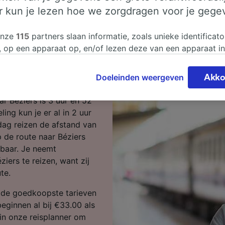
er kun je lezen hoe we zorgdragen voor je gege
 naar Béziers
onze
115
partners slaan informatie, zoals unieke identificato
, op een apparaat op, en/of lezen deze van een apparaat i
sgegevens te verwerken. Je kunt je instellingen bevestigen
? Dan ben je op de juiste
n door hieronder te klikken. Daaronder valt ook je recht om
Doeleinden weergeven
Akko
 te maken in alle gevallen dat er voor de verwerking een 
chtvaardigd belangen wordt gemaakt. Je kunt deze instell
ar Béziers is 3 uur en 52
ent wijzigen op de pagina met onze privacyverklaring. De
ing kun je er al in 2 uur
worden aan onze partners doorgegeven en hebben geen in
dag reizen de afstand van
segegevens. Je gegevens worden niet gebruikt voor tracki
de route naar Béziers
hebt gevraagd om je niet te volgen.
kbaar. Je neemt
iers te reizen, want zij
onze partners verwerken gegevens voor de volgende doele
te.
e geolocatiegegevens gebruiken. De apparaatkenmerken ac
ter identificatie. Informatie op een apparaat opslaan en/of
e de goedkoopste tarieven
 Gepersonaliseerde advertenties en content, advertentie- 
beginnen al bij €33.00 als
metingen, doelgroepenonderzoek en ontwikkeling van dien
in onze reisplanner om