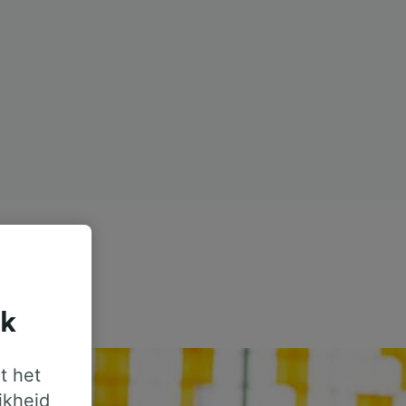
jk
t het
jkheid