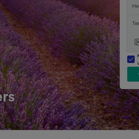
He
Te
ers