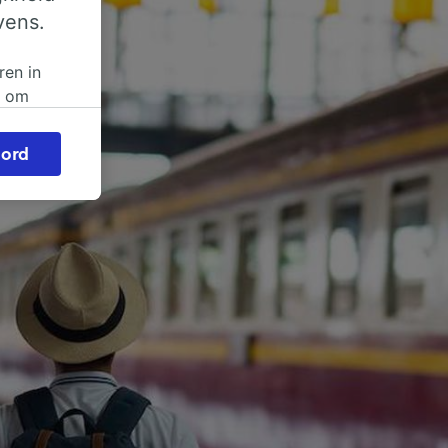
vens.
ren in
n om
 of
ord
beroep
ingen op
ze
vloed
ng als
inden:
tief
en
sten.