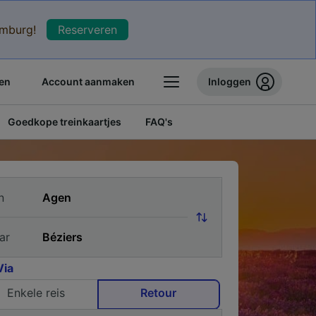
xemburg!
Reserveren
en
Account aanmaken
Inloggen
Goedkope treinkaartjes
FAQ's
n
ar
Via
Enkele reis
Retour