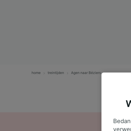
home
treintijden
Agen naar Béziers
W
Bedank
verwer