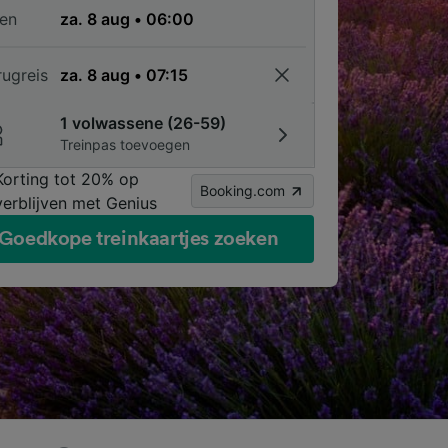
en
rugreis
1 volwassene (26-59)
Treinpas toevoegen
Korting tot 20% op
Booking.com
verblijven met Genius
Goedkope treinkaartjes zoeken