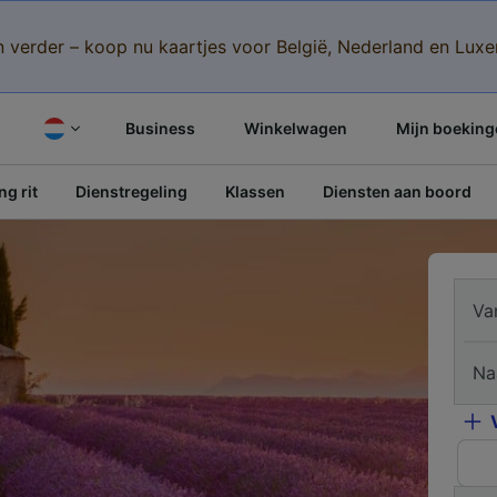
n verder – koop nu kaartjes voor België, Nederland en Lu
Business
Winkelwagen
Mijn boeking
g rit
Dienstregeling
Klassen
Diensten aan boord
Va
Na