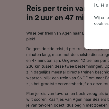
is. Hi
Reis per trein van Agen
in 2 uur en 47 minuten
Wij en 
cookies
persoon
Wil je per trein van Agen naar Béziers reizen
wijzige
plek!
bezwaar
op gere
De gemiddelde reistijd per trein van Agen na
elk mom
minuten lang, maar met de snelste dienstregel
keuzes 
en 47 minuten zijn. Ongeveer 12 treinen per 
op brow
230 km tussen deze twee bestemmingen. Op 
je ons 
zijn dagelijks meestal directe treinen beschi
waarschijnlijk een trein van SNCF om naar Béz
Wij en 
zijn het grootste vervoersbedrijf op deze rou
Preciez
scannen 
Plan je reis van tevoren en boek vroeg als j
openen.
wilt scoren. Kaartjes van Agen naar Béziers 
content
je van tevoren boekt, dus begin met zoeken 