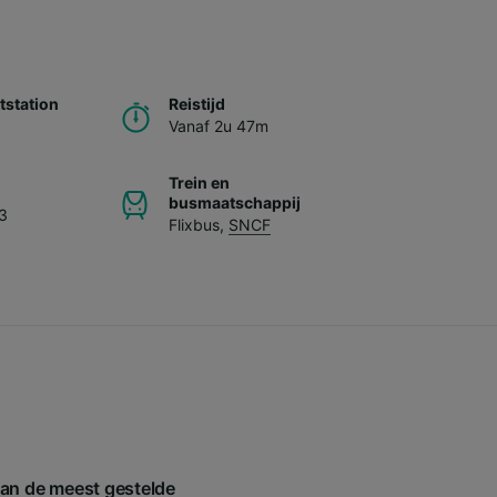
station
Reistijd
Vanaf 2u 47m
Trein en
busmaatschappij
3
Flixbus
,
SNCF
van de meest gestelde