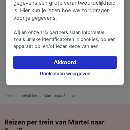
gegevens een grote verantwoordelijkheid
is. Hier kun je lezen hoe we zorgdragen
voor je gegevens.
Wij en onze
115
partners slaan informatie,
zoals unieke identificatoren in cookies, op een
apparaat op, en/of lezen deze van een
apparaat in om persoonsgegevens te
verwerken. Je kunt je instellingen bevestigen
Akkoord
of wijzigen door hieronder te klikken.
Doeleinden weergeven
Daaronder valt ook je recht om bezwaar te
maken in alle gevallen dat er voor de
verwerking een beroep op gerechtvaardigd
belangen wordt gemaakt. Je kunt deze
home
treintijden
Martel naar Souillac
instellingen op elk moment wijzigen op de
pagina met onze privacyverklaring. Deze
keuzes worden aan onze partners
Reizen per trein van Martel naar
doorgegeven en hebben geen invloed op
browsegegevens. Je gegevens worden niet