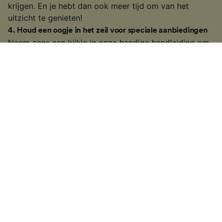
krijgen. En je hebt dan ook meer tijd om van het
uitzicht te genieten!
4
.
Houd een oogje in het zeil voor speciale aanbiedingen
Neem eens een kijkje in onze handige handleiding om
na te kijken wanneer de Europese
spoorwegmaatschappijen hun speciale aanbiedingen
en kortingen aanbieden; misschien vind je wel
goedkope kaartjes voor jouw rit.
Specifieke informatie over hoe je goedkope kaartjes
kunt scoren vind je op onze site voor Europese
treinkaartjes.
§
Mogelijk bieden sommige spoorwegmaatschappijen geen treinkaartjes
vooraf (Advance tickets) of goedkopere kaartjes voor vroegboekers
aan. Soms kunnen spoorwegmaatschappijen ervoor kiezen om speciale
aanbiedingen vrij te geven voor last-minute-kaartjes of voor kaartjes
die op het laatste moment worden uitgegeven. Dit hangt af van de
spoorwegonderneming waar je mee reist.