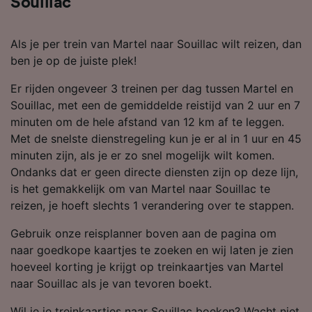
Souillac
gebruikt voor tracking als je ons hebt
gevraagd om je niet te volgen.
Als je per trein van Martel naar Souillac wilt reizen, dan
ben je op de juiste plek!
Wij en onze partners verwerken gegevens
voor de volgende doeleinden:
Er rijden ongeveer 3 treinen per dag tussen Martel en
Precieze geolocatiegegevens gebruiken. De
Souillac, met een de gemiddelde reistijd van 2 uur en 7
apparaatkenmerken actief scannen ter
identificatie. Informatie op een apparaat
minuten om de hele afstand van 12 km af te leggen.
opslaan en/of openen. Gepersonaliseerde
Met de snelste dienstregeling kun je er al in 1 uur en 45
advertenties en content, advertentie- en
minuten zijn, als je er zo snel mogelijk wilt komen.
contentmetingen, doelgroepenonderzoek en
Ondanks dat er geen directe diensten zijn op deze lijn,
ontwikkeling van diensten.
is het gemakkelijk om van Martel naar Souillac te
Partnerlijst (derden)
reizen, je hoeft slechts 1 verandering over te stappen.
Gebruik onze reisplanner boven aan de pagina om
naar goedkope kaartjes te zoeken en wij laten je zien
hoeveel korting je krijgt op treinkaartjes van Martel
naar Souillac als je van tevoren boekt.
Wil je je treinkaartjes naar Souillac boeken? Wacht niet