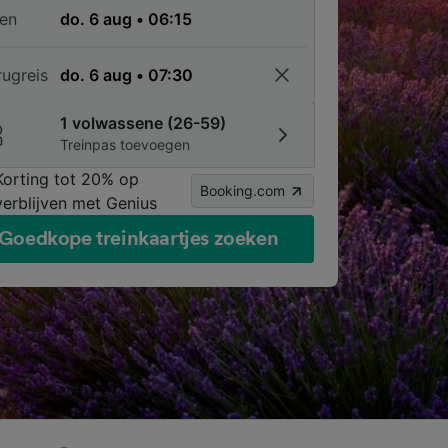
en
rugreis
1 volwassene (26-59)
Treinpas toevoegen
Korting tot 20% op
Booking.com
verblijven met Genius
Goedkope treinkaartjes zoeken