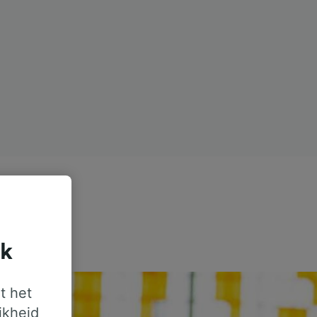
jk
t het
jkheid