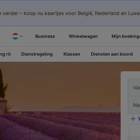
n verder – koop nu kaartjes voor België, Nederland en Lu
Business
Winkelwagen
Mijn boeking
g rit
Dienstregeling
Klassen
Diensten aan boord
Va
Na