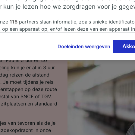
er kun je lezen hoe we zorgdragen voor je gege
 naar Pau in 3
onze
115
partners slaan informatie, zoals unieke identificato
, op een apparaat op, en/of lezen deze van een apparaat i
sgegevens te verwerken. Je kunt je instellingen bevestigen
n ben je op de juiste
n door hieronder te klikken. Daaronder valt ook je recht om
Doeleinden weergeven
Akko
 te maken in alle gevallen dat er voor de verwerking een 
chtvaardigd belangen wordt gemaakt. Je kunt deze instell
ar Pau is 5 uur en 40
ent wijzigen op de pagina met onze privacyverklaring. De
ing kun je er al in 3 uur
worden aan onze partners doorgegeven en hebben geen in
 dag reizen de afstand
segegevens. Je gegevens worden niet gebruikt voor tracki
Je moet tijdens je reis
hebt gevraagd om je niet te volgen.
verstappen op deze route
eestal van SNCF of TGV.
onze partners verwerken gegevens voor de volgende doele
zitplaatsen en standaard
e geolocatiegegevens gebruiken. De apparaatkenmerken ac
ter identificatie. Informatie op een apparaat opslaan en/of
 Gepersonaliseerde advertenties en content, advertentie- 
jes van tevoren als de je
metingen, doelgroepenonderzoek en ontwikkeling van dien
n zoekopdracht in onze