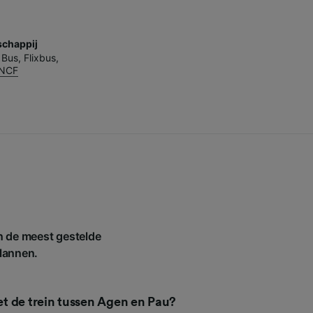
chappij
 Bus
,
Flixbus
,
NCF
an de meest gestelde
plannen.
met de trein tussen Agen en Pau?