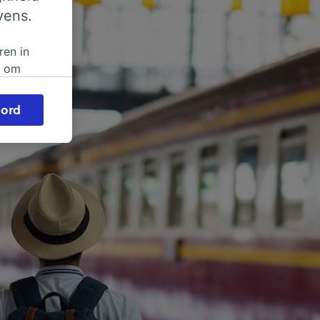
vens.
ren in
n om
 of
ord
beroep
ingen op
ze
vloed
ng als
inden:
tief
en
sten.