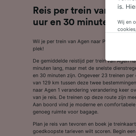
is. Hi
Reis per trein van Agen
uur en 30 minuten
Wij en 
cookies
persoon
Wil je per trein van Agen naar Pau reizen? Da
wijzige
plek!
bezwaar
op gere
De gemiddelde reistijd per trein van Agen na
elk mom
minuten lang, maar met de snelste dienstregel
keuzes 
en 30 minuten zijn. Ongeveer 23 treinen per
op brow
van 129 km tussen deze twee bestemmingen. 
je ons 
naar Agen 1 verandering verandering keer o
van je reis. De treinen op deze route zijn m
Wij en 
Aan boord vind je moderne en comfortabele 
Preciez
genoeg ruimte voor bagage.
scannen 
openen.
Plan je reis van tevoren en boek je treinkaart
content
goedkoopste tarieven wilt scoren. Begin ee