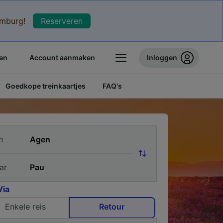
xemburg!
Reserveren
en
Account aanmaken
Inloggen
Goedkope treinkaartjes
FAQ's
n
ar
Via
Enkele reis
Retour