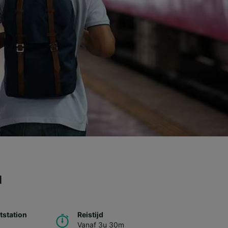
u
station
Reistijd
Vanaf 3u 30m