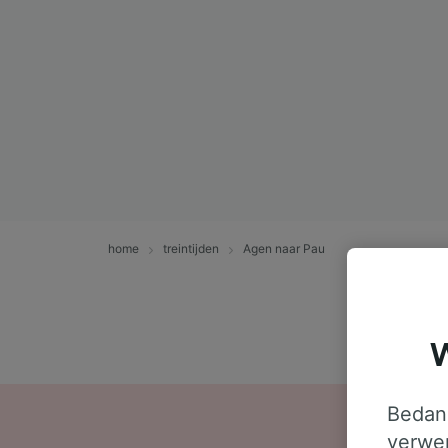
home
treintijden
Agen naar Pau
W
Bedank
verwer