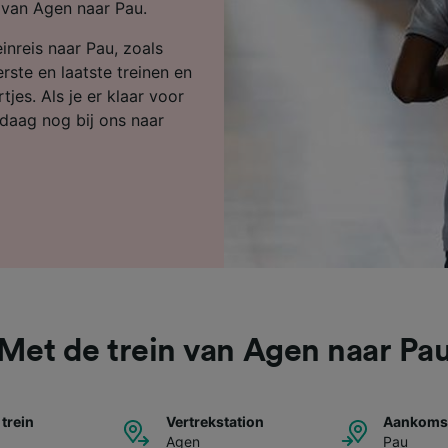
ijst (derden)
n van Agen naar Pau.
inreis naar Pau, zoals
rste en laatste treinen en
jes. Als je er klaar voor
daag nog bij ons naar
Met de trein van Agen naar Pa
 trein
Vertrekstation
Aankomst
Agen
Pau