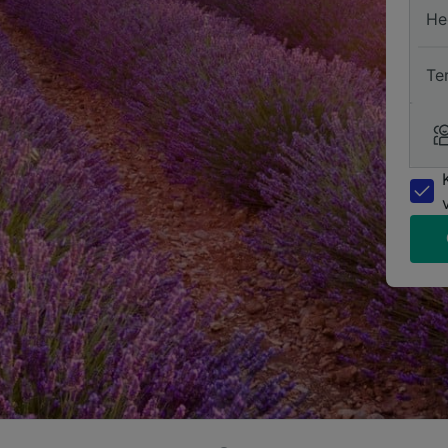
He
Te