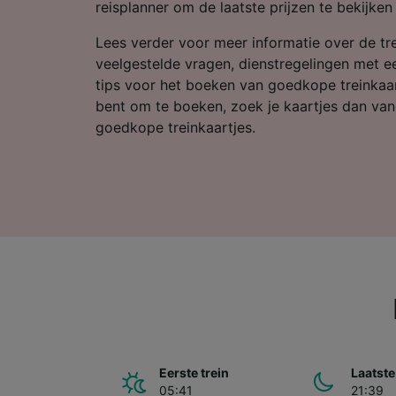
Partnerl
reisplanner om de laatste prijzen te bekijke
Lees verder voor meer informatie over de tre
veelgestelde vragen, dienstregelingen met ee
tips voor het boeken van goedkope treinkaart
bent om te boeken, zoek je kaartjes dan van
goedkope treinkaartjes.
Eerste trein
Laatste
05:41
21:39