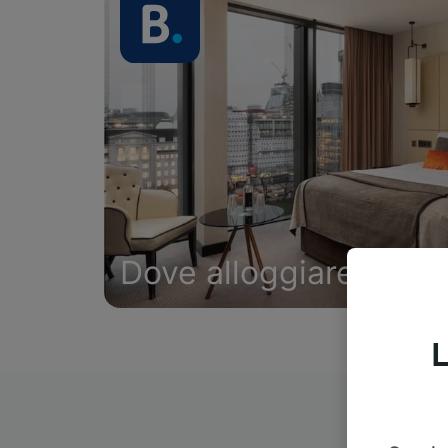
Dove alloggiare
L