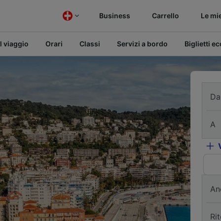
Business
Carrello
Le mi
l viaggio
Orari
Classi
Servizi a bordo
Biglietti e
Da
A
An
Ri