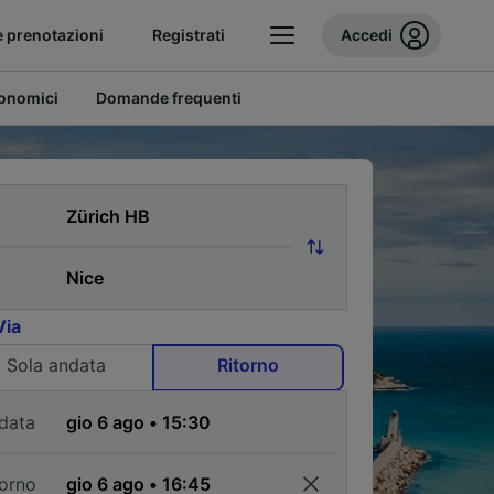
e prenotazioni
Registrati
Accedi
conomici
Domande frequenti
Via
Sola andata
Ritorno
data
torno