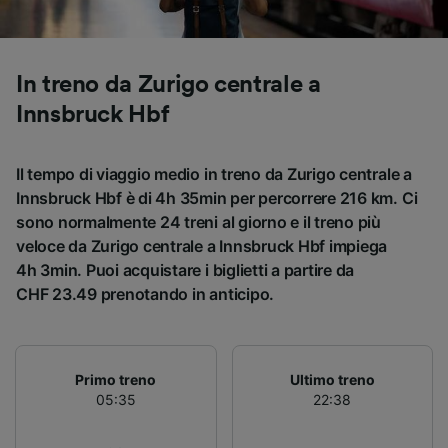
Utilizzare dati di geolocalizzazione precisi.
Scansione attiva delle caratteristiche del
dispositivo ai fini dell’identificazione.
Archiviare informazioni su dispositivo e/o
In treno da Zurigo centrale a
accedervi. Pubblicità e contenuti
Innsbruck Hbf
personalizzati, misurazione delle prestazioni
dei contenuti e degli annunci, ricerche sul
pubblico, sviluppo di servizi.
Il tempo di viaggio medio in treno da Zurigo centrale a
Elenco dei partner (fornitori)
Innsbruck Hbf è di 4h 35min per percorrere 216 km. Ci
sono normalmente 24 treni al giorno e il treno più
veloce da Zurigo centrale a Innsbruck Hbf impiega
4h 3min. Puoi acquistare i biglietti a partire da
CHF 23.49 prenotando in anticipo.
Primo treno
Ultimo treno
05:35
22:38