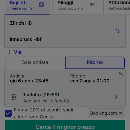
Alloggi
Attrazioni
Biglietti
Booking.com
GetYourGuid
Treni e pullman
Via
Sola andata
Ritorno
Andata
Ritorno
1 adulto (26-59)
Aggiungi carte fedeltà
Fino al 20% di sconto sugli
Booking.com
alloggi con Genius
Cerca il miglior prezzo