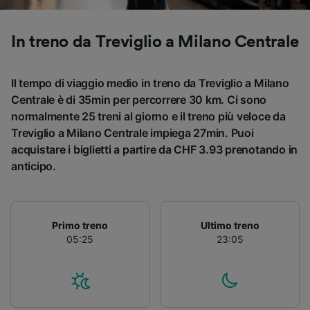
Utilizzare dati di geolocalizzazione precisi.
Scansione attiva delle caratteristiche del
dispositivo ai fini dell’identificazione.
In treno da Treviglio a Milano Centrale
Archiviare informazioni su dispositivo e/o
accedervi. Pubblicità e contenuti
personalizzati, misurazione delle prestazioni
Il tempo di viaggio medio in treno da Treviglio a Milano
dei contenuti e degli annunci, ricerche sul
Centrale è di 35min per percorrere 30 km. Ci sono
pubblico, sviluppo di servizi.
normalmente 25 treni al giorno e il treno più veloce da
Treviglio a Milano Centrale impiega 27min. Puoi
Elenco dei partner (fornitori)
acquistare i biglietti a partire da CHF 3.93 prenotando in
anticipo.
Primo treno
Ultimo treno
05:25
23:05