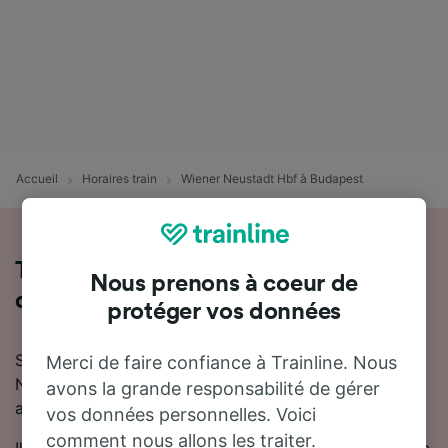
Accueil
Horaires train
Wiener Neustadt Hbf à Budapest
Toutes les informations sur les trains
Nous prenons à coeur de
de Wiener Neustadt Hbf à Budapest
protéger vos données
Si vous prévoyez de voyager en train de Wiener
Merci de faire confiance à Trainline. Nous
Neustadt Hbf à Budapest, nous sommes là pour vous
avons la grande responsabilité de gérer
aider !
vos données personnelles. Voici
comment nous allons les traiter.
Il faut en moyenne 3 heures 54 minutes pour se rendre