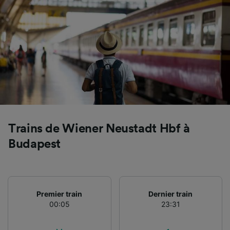
Utiliser des données de géolocalisation
précises. Analyser activement les
caractéristiques de l’appareil pour
l’identification. Stocker et/ou accéder à des
informations sur un appareil. Publicités et
contenu personnalisés, mesure de
performance des publicités et du contenu,
études d’audience et développement de
services.
Liste de nos partenaires (fournisseurs)
Trains de Wiener Neustadt Hbf à
Budapest
Premier train
Dernier train
00:05
23:31