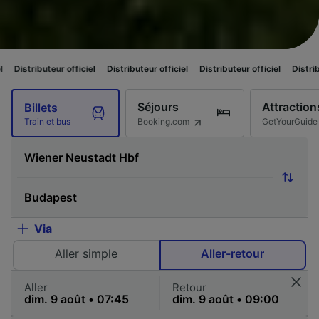
officiel
Distributeur officiel
Distributeur officiel
Distributeur officiel
Séjours
Attraction
Billets
Booking.com
GetYourGuide
Train et bus
Via
Aller simple
Aller-retour
Aller
Retour