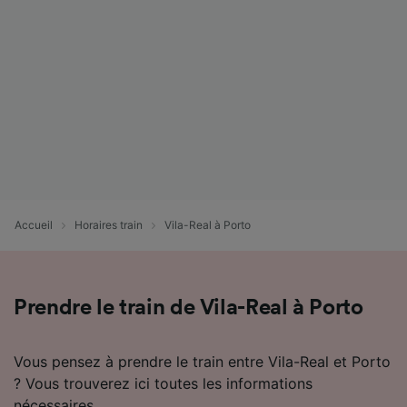
pas vous tracer.
Nos équipes ainsi que nos partenaires
externes, traitent des données selon les
finalités suivantes :
Utiliser des données de géolocalisation
précises. Analyser activement les
caractéristiques de l’appareil pour
l’identification. Stocker et/ou accéder à des
informations sur un appareil. Publicités et
contenu personnalisés, mesure de
Accueil
Horaires train
Vila-Real à Porto
performance des publicités et du contenu,
études d’audience et développement de
services.
Liste de nos partenaires (fournisseurs)
Prendre le train de Vila-Real à Porto
Vous pensez à prendre le train entre Vila-Real et Porto
? Vous trouverez ici toutes les informations
nécessaires.