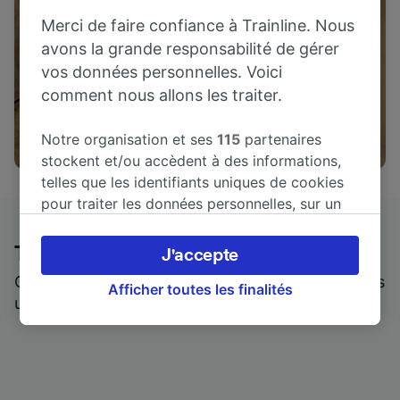
Merci de faire confiance à Trainline. Nous
avons la grande responsabilité de gérer
vos données personnelles. Voici
comment nous allons les traiter.
Attractions
Notre organisation et ses
115
partenaires
stockent et/ou accèdent à des informations,
telles que les identifiants uniques de cookies
pour traiter les données personnelles, sur un
appareil. Vous pouvez accepter ou gérer vos
préférences, notamment en exerçant votre
Trainline : l'avis de nos clients
J'accepte
droit d’opposition à l’intérêt légitime, en
Qui mieux pour parler de nous, que ceux qui nous
cliquant ci-dessous ou à tout moment sur la
Afficher toutes les finalités
utilisent ?
page de la politique de confidentialité. Ces
préférences seront signalées à nos partenaires
et n’affecteront pas les données de navigation.
Vos données ne seront pas utilisées à des fins
de traçage si vous nous avez demandé de ne