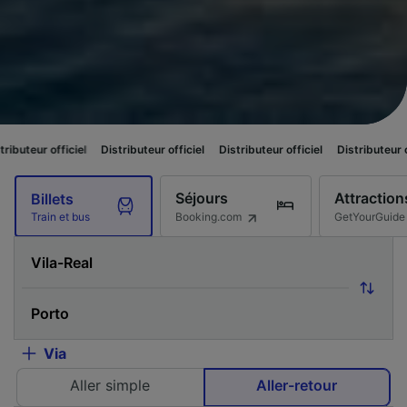
ciel
Distributeur officiel
Distributeur officiel
Distributeur officiel
Dis
Séjours
Attraction
Billets
Booking.com
GetYourGuide
Train et bus
Via
Aller simple
Aller-retour