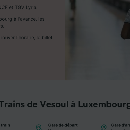
NCF et TGV Lyria.
bourg à l'avance, les
s.
uver l'horaire, le billet
Trains de Vesoul à Luxembour
 train
Gare de départ
Gare d'ar