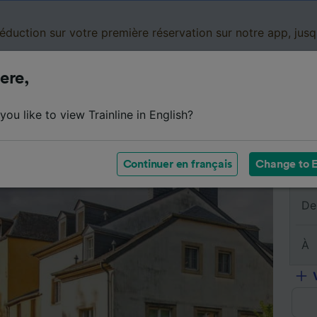
réduction sur votre première réservation sur notre app, jus
ere,
Cartes de réduction
Business
Panier
Mes
ou like to view Trainline in English?
sumé du trajet
Horaires
Classes
Services à bord
Continuer en français
Change to E
De
À