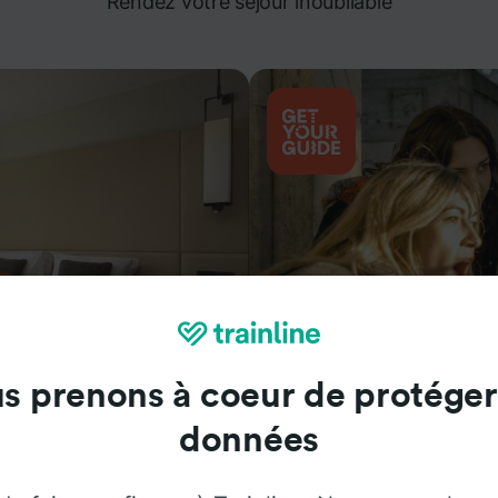
Rendez votre séjour inoubliable
s prenons à coeur de protéger
Attractions
données