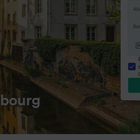
All
Re
mbourg