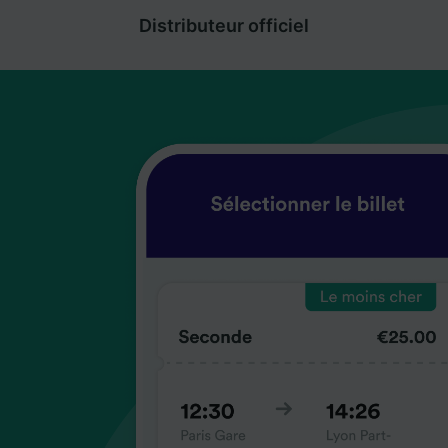
Distributeur officiel
coup
coup
coup