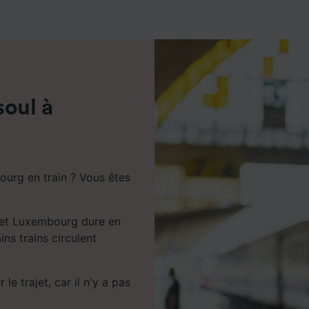
de performance des publicités et du contenu, études d’aud
pement de services.
e nos partenaires (fournisseurs)
soul à
urg en train ? Vous êtes
l et Luxembourg dure en
ns trains circulent
e trajet, car il n'y a pas