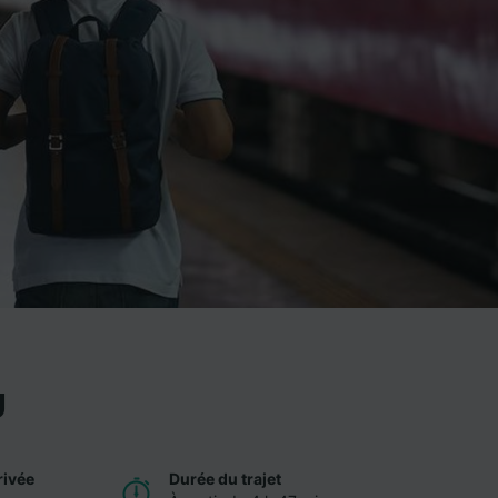
g
rivée
Durée du trajet