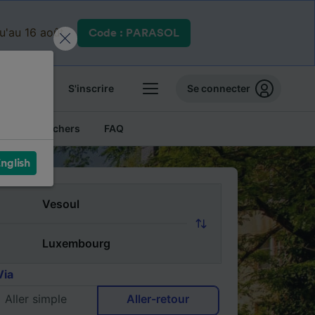
qu'au 16 août.
Code : PARASOL
 billets
S'inscrire
Se connecter
Billets pas chers
FAQ
nglish
Via
Aller simple
Aller-retour