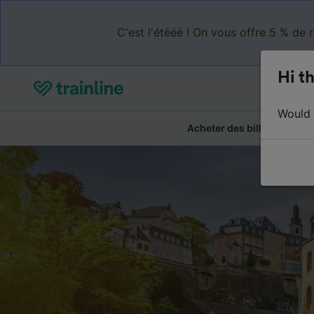
C'est l'étééé ! On vous offre 5 % de 
Hi th
Would y
Acheter des billets
Ré