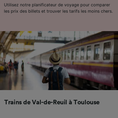
Utiliser des données de géolocalisation
Utilisez notre planificateur de voyage pour comparer
précises. Analyser activement les
les prix des billets et trouver les tarifs les moins chers.
caractéristiques de l’appareil pour
l’identification. Stocker et/ou accéder à des
informations sur un appareil. Publicités et
contenu personnalisés, mesure de
performance des publicités et du contenu,
études d’audience et développement de
services.
Liste de nos partenaires (fournisseurs)
Trains de Val-de-Reuil à Toulouse