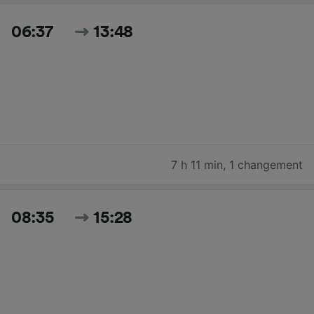
06:37
13:48
7 h 11 min
,
1 changement
08:35
15:28