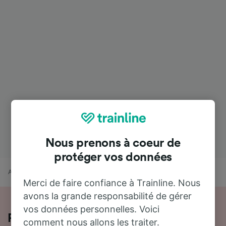
Nous prenons à coeur de
protéger vos données
Accueil
Horaires train
Val-de-Reuil à Toulouse
Merci de faire confiance à Trainline. Nous
avons la grande responsabilité de gérer
vos données personnelles. Voici
Prendre le train de Val-de-Reuil à
comment nous allons les traiter.