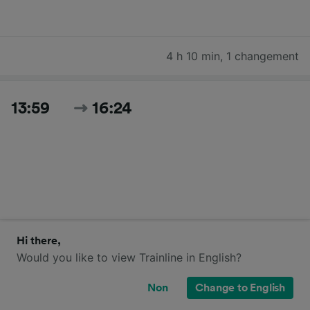
4 h 10 min
,
1 changement
13:59
16:24
2 h 25 min
,
1 changement
Hi there,
Would you like to view Trainline in English?
Non
Change to English
15:00
17:16