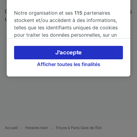
Trainline : l'avis de nos clients
Qui mieux pour parler de nous, que ceux qui nous
Notre organisation et ses
115
partenaires
utilisent ?
stockent et/ou accèdent à des informations,
telles que les identifiants uniques de cookies
pour traiter les données personnelles, sur un
appareil. Vous pouvez accepter ou gérer vos
préférences, notamment en exerçant votre
J'accepte
droit d’opposition à l’intérêt légitime, en
cliquant ci-dessous ou à tout moment sur la
Afficher toutes les finalités
page de la politique de confidentialité. Ces
préférences seront signalées à nos partenaires
et n’affecteront pas les données de navigation.
Vos données ne seront pas utilisées à des fins
de traçage si vous nous avez demandé de ne
pas vous tracer.
Nos équipes ainsi que nos partenaires
externes, traitent des données selon les
Accueil
Horaires train
Troyes à Paris Gare de l’Est
finalités suivantes :