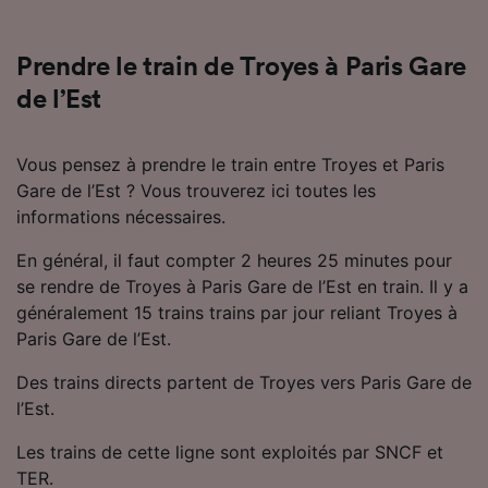
Utiliser des données de géolocalisation
précises. Analyser activement les
caractéristiques de l’appareil pour
Prendre le train de Troyes à Paris Gare
l’identification. Stocker et/ou accéder à des
de l’Est
informations sur un appareil. Publicités et
contenu personnalisés, mesure de
performance des publicités et du contenu,
Vous pensez à prendre le train entre Troyes et Paris
études d’audience et développement de
Gare de l’Est ? Vous trouverez ici toutes les
services.
informations nécessaires.
Liste de nos partenaires (fournisseurs)
En général, il faut compter 2 heures 25 minutes pour
se rendre de Troyes à Paris Gare de l’Est en train. Il y a
généralement 15 trains trains par jour reliant Troyes à
Paris Gare de l’Est.
Des trains directs partent de Troyes vers Paris Gare de
l’Est.
Les trains de cette ligne sont exploités par SNCF et
TER.