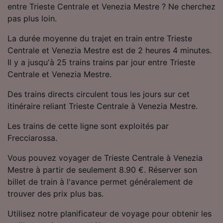
entre Trieste Centrale et Venezia Mestre ? Ne cherchez
Utiliser des données de géolocalisation
précises. Analyser activement les
pas plus loin.
caractéristiques de l’appareil pour
l’identification. Stocker et/ou accéder à des
La durée moyenne du trajet en train entre Trieste
informations sur un appareil. Publicités et
Centrale et Venezia Mestre est de 2 heures 4 minutes.
contenu personnalisés, mesure de
Il y a jusqu'à 25 trains trains par jour entre Trieste
performance des publicités et du contenu,
Centrale et Venezia Mestre.
études d’audience et développement de
services.
Des trains directs circulent tous les jours sur cet
itinéraire reliant Trieste Centrale à Venezia Mestre.
Liste de nos partenaires (fournisseurs)
Les trains de cette ligne sont exploités par
Frecciarossa.
Vous pouvez voyager de Trieste Centrale à Venezia
Mestre à partir de seulement 8.90 €. Réserver son
billet de train à l'avance permet généralement de
trouver des prix plus bas.
Utilisez notre planificateur de voyage pour obtenir les