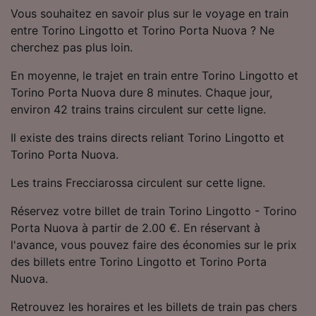
Utiliser des données de géolocalisation
Vous souhaitez en savoir plus sur le voyage en train
précises. Analyser activement les
entre Torino Lingotto et Torino Porta Nuova ? Ne
caractéristiques de l’appareil pour
cherchez pas plus loin.
l’identification. Stocker et/ou accéder à des
informations sur un appareil. Publicités et
En moyenne, le trajet en train entre Torino Lingotto et
contenu personnalisés, mesure de
Torino Porta Nuova dure 8 minutes. Chaque jour,
performance des publicités et du contenu,
environ 42 trains trains circulent sur cette ligne.
études d’audience et développement de
services.
Il existe des trains directs reliant Torino Lingotto et
Liste de nos partenaires (fournisseurs)
Torino Porta Nuova.
Les trains Frecciarossa circulent sur cette ligne.
Réservez votre billet de train Torino Lingotto - Torino
Porta Nuova à partir de 2.00 €. En réservant à
l'avance, vous pouvez faire des économies sur le prix
des billets entre Torino Lingotto et Torino Porta
Nuova.
Retrouvez les horaires et les billets de train pas chers