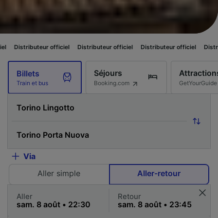
r officiel
Distributeur officiel
Distributeur officiel
Distributeur officiel
Séjours
Attraction
Billets
Booking.com
GetYourGuide
Train et bus
Via
Aller simple
Aller-retour
Aller
Retour