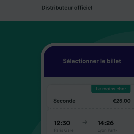
Distributeur officiel
coup
coup
coup