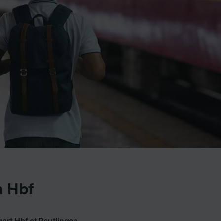
n Hbf
gart Hbf et Reutlingen