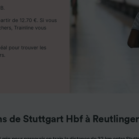
DB.
partir de 12.70 €. Si vous
chers, Trainline vous
déal pour trouver les
rs.
ns de Stuttgart Hbf à Reutlinge
 min pour parcourir en train la distance de 32 km entre Stutt