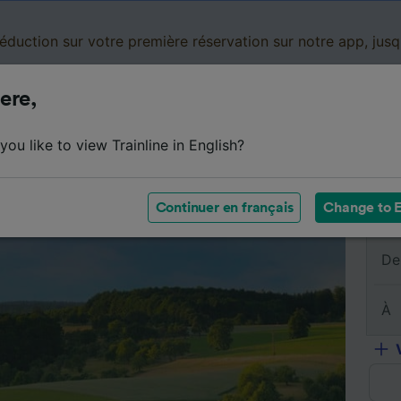
réduction sur votre première réservation sur notre app, jus
ere,
Cartes de réduction
Business
Panier
Mes
ou like to view Trainline in English?
s billets
Résumé du trajet
Horaires
Billets pas chers
Continuer en français
Change to E
De
À