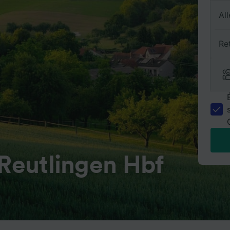
All
Re
 Reutlingen Hbf