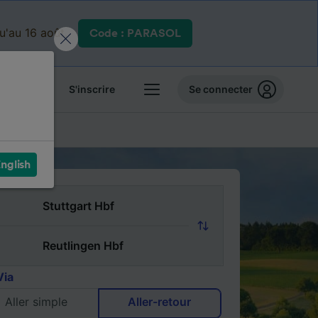
qu'au 16 août.
Code : PARASOL
 billets
S'inscrire
Se connecter
FAQ
nglish
Via
Aller simple
Aller-retour