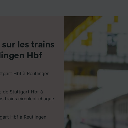
de performance des publicités et du contenu, études d’aud
pement de services.
e nos partenaires (fournisseurs)
sur les trains
lingen Hbf
ttgart Hbf à Reutlingen
e de Stuttgart Hbf à
ns trains circulent chaque
gart Hbf à Reutlingen