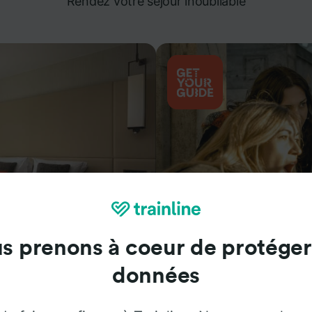
Rendez votre séjour inoubliable
s prenons à coeur de protéger
Attractions
données