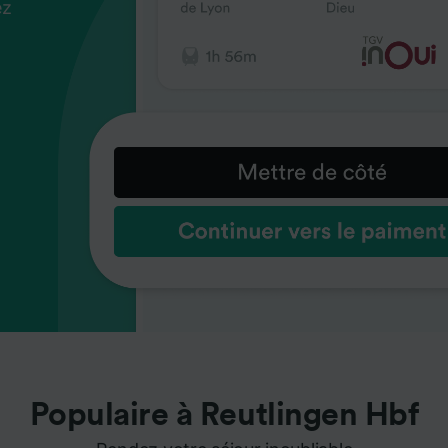
ez
us
ez
us
ez
us
s
s
s
Populaire à Reutlingen Hbf