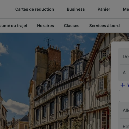
Cartes de réduction
Business
Panier
Mes
sumé du trajet
Horaires
Classes
Services à bord
De
À
All
Re