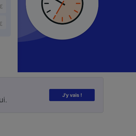
J'y vais !
ui.