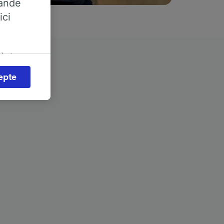
rande
ici
 à des
iter les
epte
érer vos
nt ?
érêt
a
s
onnées
emandé
es selon
ent les
ccéder à
és,