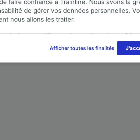
de faire confiance à Trainline. Nous avons la g
sabilité de gérer vos données personnelles. Vo
t nous allons les traiter.
rganisation et ses
115
partenaires stockent et/ou accèdent
ions, telles que les identifiants uniques de cookies pour tra
Trainline : l'avis de nos clients
Afficher toutes les finalités
J'acc
 personnelles, sur un appareil. Vous pouvez accepter ou g
 mieux pour parler de nous, que ceux qui nous utilise
ces, notamment en exerçant votre droit d’opposition à l’int
e, en cliquant ci-dessous ou à tout moment sur la page de l
e de confidentialité. Ces préférences seront signalées à no
ires et n’affecteront pas les données de navigation. Vos d
nt pas utilisées à des fins de traçage si vous nous avez d
as vous tracer.
ipes ainsi que nos partenaires externes, traitent des donné
lités suivantes :
 des données de géolocalisation précises. Analyser activem
istiques de l’appareil pour l’identification. Stocker et/ou a
rmations sur un appareil. Publicités et contenu personnalis