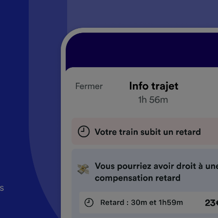
coup
coup
coup
ez
us
ez
us
ez
us
s
s
s