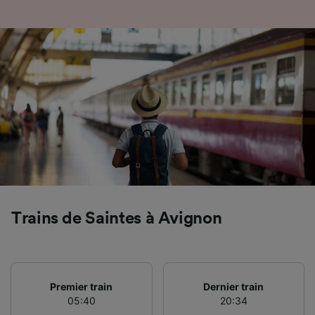
Utiliser des données de géolocalisation
précises. Analyser activement les
caractéristiques de l’appareil pour
l’identification. Stocker et/ou accéder à des
informations sur un appareil. Publicités et
contenu personnalisés, mesure de
performance des publicités et du contenu,
études d’audience et développement de
services.
Liste de nos partenaires (fournisseurs)
Trains de Saintes à Avignon
Premier train
Dernier train
05:40
20:34