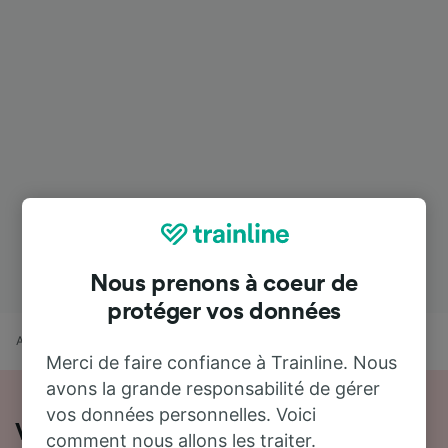
Nous prenons à coeur de
protéger vos données
Accueil
Horaires train
Saintes à Avignon
Merci de faire confiance à Trainline. Nous
avons la grande responsabilité de gérer
vos données personnelles. Voici
Voyager de Saintes à Avignon en train
comment nous allons les traiter.