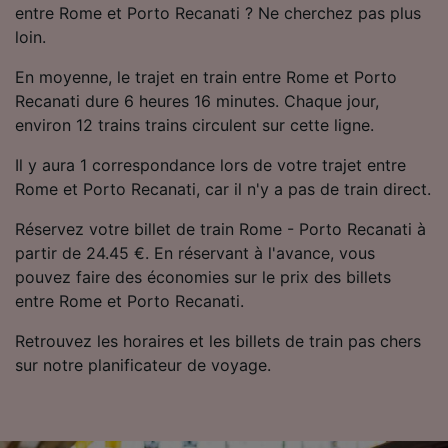
entre Rome et Porto Recanati ? Ne cherchez pas plus
Utiliser des données de géolocalisation
précises. Analyser activement les
loin.
caractéristiques de l’appareil pour
l’identification. Stocker et/ou accéder à des
En moyenne, le trajet en train entre Rome et Porto
informations sur un appareil. Publicités et
Recanati dure 6 heures 16 minutes. Chaque jour,
contenu personnalisés, mesure de
environ 12 trains trains circulent sur cette ligne.
performance des publicités et du contenu,
études d’audience et développement de
Il y aura 1 correspondance lors de votre trajet entre
services.
Rome et Porto Recanati, car il n'y a pas de train direct.
Liste de nos partenaires (fournisseurs)
Réservez votre billet de train Rome - Porto Recanati à
partir de 24.45 €. En réservant à l'avance, vous
pouvez faire des économies sur le prix des billets
entre Rome et Porto Recanati.
Retrouvez les horaires et les billets de train pas chers
sur notre planificateur de voyage.