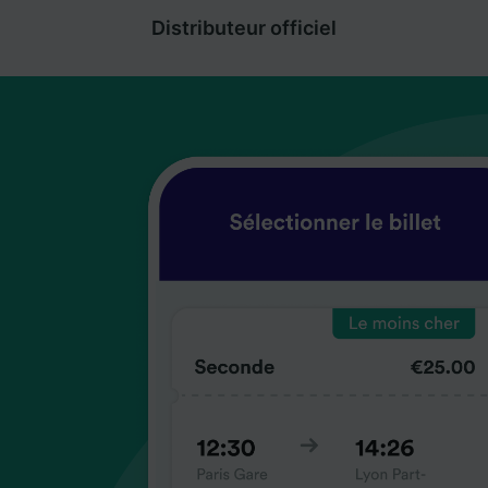
Distributeur officiel
coup
coup
coup