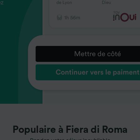
ez
us
ez
us
ez
us
s
s
s
Populaire à Fiera di Roma