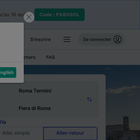
qu'au 16 août.
Code : PARASOL
 billets
S'inscrire
Se connecter
Billets pas chers
FAQ
nglish
Via
Aller simple
Aller-retour