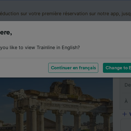
réduction sur votre première réservation sur notre app, jus
ere,
Cartes de réduction
Business
Panier
Mes
ou like to view Trainline in English?
sumé du trajet
Horaires
Classes
Services à bord
Continuer en français
Change to E
De
À