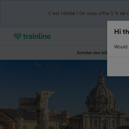
C'est l'étééé ! On vous offre 5 % de 
Hi th
Would y
Acheter des billets
Ré