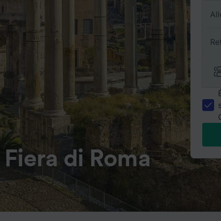
All
Re
 Fiera di Roma