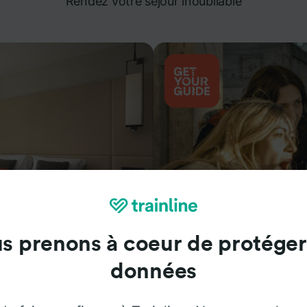
Rendez votre séjour inoubliable
s prenons à coeur de protéger
Attractions
données