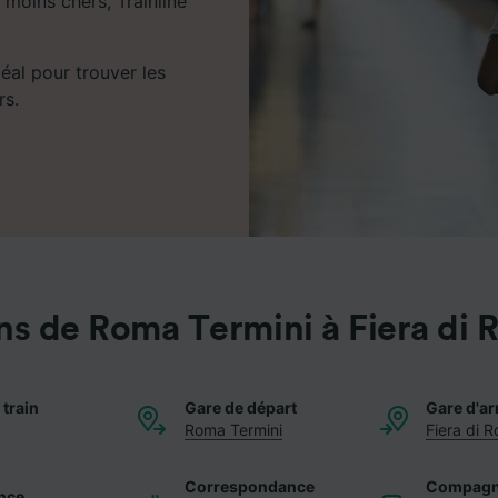
 moins chers, Trainline
déal pour trouver les
rs.
ns de Roma Termini à Fiera di
 train
Gare de départ
Gare d'ar
Roma Termini
Fiera di 
Correspondance
Compagni
nce