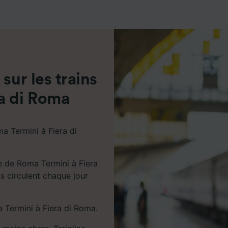
de performance des publicités et du contenu, études d’aud
pement de services.
e nos partenaires (fournisseurs)
sur les trains
a di Roma
a Termini à Fiera di
e de Roma Termini à Fiera
s circulent chaque jour
 Termini à Fiera di Roma.