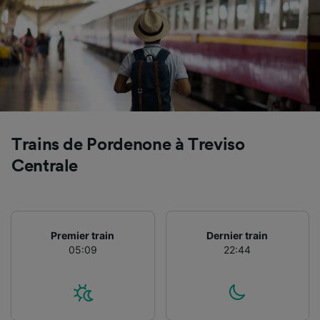
Utiliser des données de géolocalisation
précises. Analyser activement les
caractéristiques de l’appareil pour
l’identification. Stocker et/ou accéder à des
informations sur un appareil. Publicités et
contenu personnalisés, mesure de
performance des publicités et du contenu,
études d’audience et développement de
services.
Trains de Pordenone à Treviso
Liste de nos partenaires (fournisseurs)
Centrale
Premier train
Dernier train
05:09
22:44