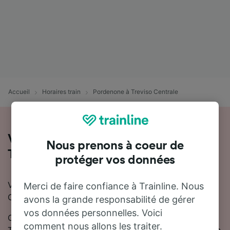
Accueil
Horaires train
Pordenone à Treviso Centrale
Voyager en train de Pordenone à
Nous prenons à coeur de
Treviso Centrale
protéger vos données
Vous souhaitez voyager de Pordenone à Treviso
Merci de faire confiance à Trainline. Nous
Centrale en train ? Vous êtes au bon endroit !
avons la grande responsabilité de gérer
vos données personnelles. Voici
On estime que le trajet en train entre Pordenone et
comment nous allons les traiter.
Treviso Centrale dure en moyenne 46 minutes. Environ