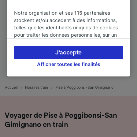
Notre organisation et ses
115
partenaires
stockent et/ou accèdent à des informations,
telles que les identifiants uniques de cookies
pour traiter les données personnelles, sur un
appareil. Vous pouvez accepter ou gérer vos
préférences, notamment en exerçant votre
J'accepte
droit d’opposition à l’intérêt légitime, en
cliquant ci-dessous ou à tout moment sur la
Afficher toutes les finalités
page de la politique de confidentialité. Ces
préférences seront signalées à nos partenaires
et n’affecteront pas les données de navigation.
Accueil
Horaires train
Pise à Poggibonsi-San Gimignano
Vos données ne seront pas utilisées à des fins
de traçage si vous nous avez demandé de ne
pas vous tracer.
Voyager de Pise à Poggibonsi-San
Nos équipes ainsi que nos partenaires
Gimignano en train
externes, traitent des données selon les
finalités suivantes :