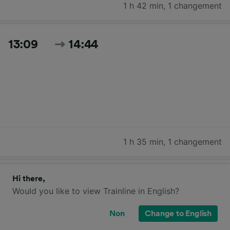
1 h 42 min
,
1 changement
13:09
14:44
1 h 35 min
,
1 changement
13:37
15:14
Hi there,
Would you like to view Trainline in English?
Non
Change to English