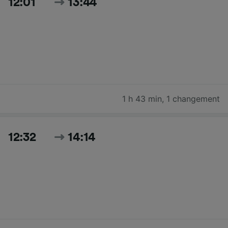
12:01
13:44
1 h 43 min
,
1 changement
12:32
14:14