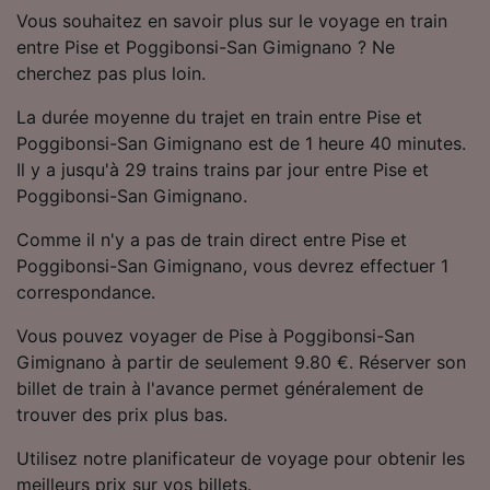
Utiliser des données de géolocalisation
Vous souhaitez en savoir plus sur le voyage en train
précises. Analyser activement les
entre Pise et Poggibonsi-San Gimignano ? Ne
caractéristiques de l’appareil pour
cherchez pas plus loin.
l’identification. Stocker et/ou accéder à des
informations sur un appareil. Publicités et
La durée moyenne du trajet en train entre Pise et
contenu personnalisés, mesure de
Poggibonsi-San Gimignano est de 1 heure 40 minutes.
performance des publicités et du contenu,
Il y a jusqu'à 29 trains trains par jour entre Pise et
études d’audience et développement de
services.
Poggibonsi-San Gimignano.
Liste de nos partenaires (fournisseurs)
Comme il n'y a pas de train direct entre Pise et
Poggibonsi-San Gimignano, vous devrez effectuer 1
correspondance.
Vous pouvez voyager de Pise à Poggibonsi-San
Gimignano à partir de seulement 9.80 €. Réserver son
billet de train à l'avance permet généralement de
trouver des prix plus bas.
Utilisez notre planificateur de voyage pour obtenir les
meilleurs prix sur vos billets.