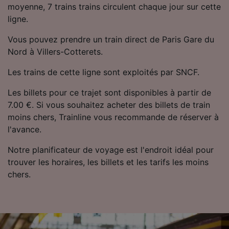
moyenne, 7 trains trains circulent chaque jour sur cette
Utiliser des données de géolocalisation
précises. Analyser activement les
ligne.
caractéristiques de l’appareil pour
l’identification. Stocker et/ou accéder à des
Vous pouvez prendre un train direct de Paris Gare du
informations sur un appareil. Publicités et
Nord à Villers-Cotterets.
contenu personnalisés, mesure de
performance des publicités et du contenu,
Les trains de cette ligne sont exploités par SNCF.
études d’audience et développement de
services.
Les billets pour ce trajet sont disponibles à partir de
7.00 €. Si vous souhaitez acheter des billets de train
Liste de nos partenaires (fournisseurs)
moins chers, Trainline vous recommande de réserver à
l'avance.
Notre planificateur de voyage est l'endroit idéal pour
trouver les horaires, les billets et les tarifs les moins
chers.