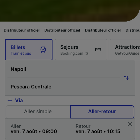
ur officiel
Distributeur officiel
Distributeur officiel
Distributeur officiel
Séjours
Attraction
Billets
Booking.com
GetYourGuide
Train et bus
Via
Aller simple
Aller-retour
Aller
Retour