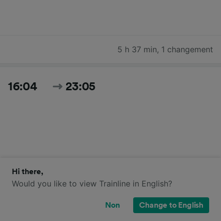
5 h 37 min
,
1 changement
16:04
23:05
Hi there,
7 h 1 min
,
2 changements
Would you like to view Trainline in English?
Non
Change to English
17:35
07:00