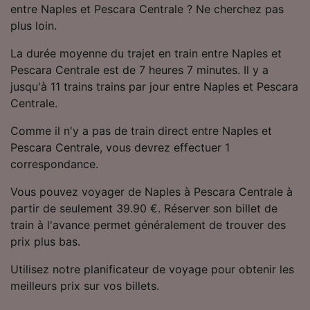
entre Naples et Pescara Centrale ? Ne cherchez pas
Utiliser des données de géolocalisation
précises. Analyser activement les
plus loin.
caractéristiques de l’appareil pour
l’identification. Stocker et/ou accéder à des
La durée moyenne du trajet en train entre Naples et
informations sur un appareil. Publicités et
Pescara Centrale est de 7 heures 7 minutes. Il y a
contenu personnalisés, mesure de
jusqu'à 11 trains trains par jour entre Naples et Pescara
performance des publicités et du contenu,
Centrale.
études d’audience et développement de
services.
Comme il n'y a pas de train direct entre Naples et
Pescara Centrale, vous devrez effectuer 1
Liste de nos partenaires (fournisseurs)
correspondance.
Vous pouvez voyager de Naples à Pescara Centrale à
partir de seulement 39.90 €. Réserver son billet de
train à l'avance permet généralement de trouver des
prix plus bas.
Utilisez notre planificateur de voyage pour obtenir les
meilleurs prix sur vos billets.